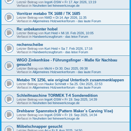
Letzter Beitrag von
IngoK-DSW
«
Fr 17. Apr 2026, 13:19
Verfasst in
Neuheiten bei feinewerkzeuge.de
Vorritzer metabo TK 1688 / TK 1685
Letzter Beitrag von
NWD
«
Di 14. Apr 2026, 11:35
Verfasst in
Allgemeines Holzwerkerforum - das laute Forum
Re: unbekannter hobel
Letzter Beitrag von
Kurt Heid
«
Mi 18. Feb 2026, 10:05
Verfasst in
Handwerkzeugforum - das leise Forum
rechenscheibe
Letzter Beitrag von
Kurt Heid
«
Sa 7. Feb 2026, 17:16
Verfasst in
Handwerkzeugforum - das leise Forum
WIGO Zinkenfräse - Führungsfinger - Maße für Nachbau
gesucht
Letzter Beitrag von
Michl
«
Di 30. Dez 2025, 09:38
Verfasst in
Allgemeines Holzwerkerforum - das laute Forum
Metabo TK 1256, wie original Untertisch zusammenklappen
Letzter Beitrag von
Hauke Schmidt
«
Sa 25. Okt 2025, 22:53
Verfasst in
Allgemeines Holzwerkerforum - das laute Forum
Schleifmaschine TORMEK T-4 Sonderedition
Letzter Beitrag von
IngoK-DSW
«
Fr 19. Sep 2025, 14:39
Verfasst in
Neuheiten bei feinewerkzeuge.de
Drehbarer Spannstock (Pattern Maker´s Carving Vise)
Letzter Beitrag von
IngoK-DSW
«
Fr 19. Sep 2025, 14:34
Verfasst in
Neuheiten bei feinewerkzeuge.de
Möbelschnapper gesucht
Letzter Beitrag von
Ari
«
Fr 8. Aug 2025, 14:50