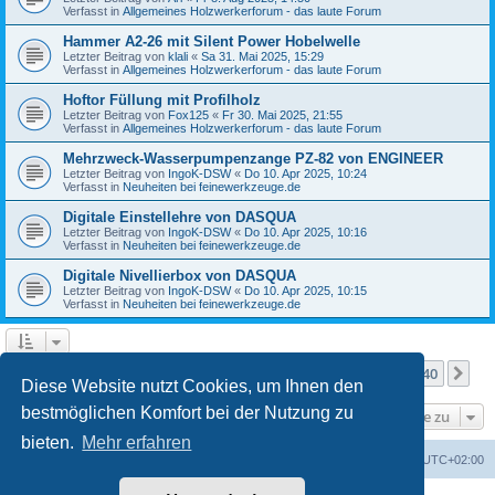
Verfasst in
Allgemeines Holzwerkerforum - das laute Forum
Hammer A2-26 mit Silent Power Hobelwelle
Letzter Beitrag von
klali
«
Sa 31. Mai 2025, 15:29
Verfasst in
Allgemeines Holzwerkerforum - das laute Forum
Hoftor Füllung mit Profilholz
Letzter Beitrag von
Fox125
«
Fr 30. Mai 2025, 21:55
Verfasst in
Allgemeines Holzwerkerforum - das laute Forum
Mehrzweck-Wasserpumpenzange PZ-82 von ENGINEER
Letzter Beitrag von
IngoK-DSW
«
Do 10. Apr 2025, 10:24
Verfasst in
Neuheiten bei feinewerkzeuge.de
Digitale Einstellehre von DASQUA
Letzter Beitrag von
IngoK-DSW
«
Do 10. Apr 2025, 10:16
Verfasst in
Neuheiten bei feinewerkzeuge.de
Digitale Nivellierbox von DASQUA
Letzter Beitrag von
IngoK-DSW
«
Do 10. Apr 2025, 10:15
Verfasst in
Neuheiten bei feinewerkzeuge.de
Seite
1
von
40
1
2
3
4
5
40
Nä
Die Suche ergab mehr als 1000 Treffer
…
Diese Website nutzt Cookies, um Ihnen den
bestmöglichen Komfort bei der Nutzung zu
Gehe zu
bieten.
Mehr erfahren
Foren-Übersicht
Alle Zeiten sind
UTC+02:00