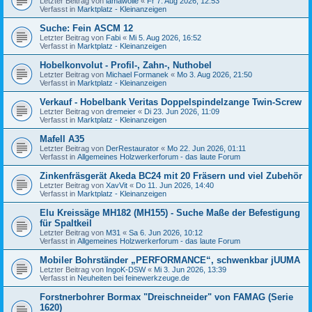
Letzter Beitrag von
lamawolle
«
Fr 7. Aug 2026, 12:53
Verfasst in
Marktplatz - Kleinanzeigen
Suche: Fein ASCM 12
Letzter Beitrag von
Fabi
«
Mi 5. Aug 2026, 16:52
Verfasst in
Marktplatz - Kleinanzeigen
Hobelkonvolut - Profil-, Zahn-, Nuthobel
Letzter Beitrag von
Michael Formanek
«
Mo 3. Aug 2026, 21:50
Verfasst in
Marktplatz - Kleinanzeigen
Verkauf - Hobelbank Veritas Doppelspindelzange Twin-Screw
Letzter Beitrag von
dremeier
«
Di 23. Jun 2026, 11:09
Verfasst in
Marktplatz - Kleinanzeigen
Mafell A35
Letzter Beitrag von
DerRestaurator
«
Mo 22. Jun 2026, 01:11
Verfasst in
Allgemeines Holzwerkerforum - das laute Forum
Zinkenfräsgerät Akeda BC24 mit 20 Fräsern und viel Zubehör
Letzter Beitrag von
XavVit
«
Do 11. Jun 2026, 14:40
Verfasst in
Marktplatz - Kleinanzeigen
Elu Kreissäge MH182 (MH155) - Suche Maße der Befestigung
für Spaltkeil
Letzter Beitrag von
M31
«
Sa 6. Jun 2026, 10:12
Verfasst in
Allgemeines Holzwerkerforum - das laute Forum
Mobiler Bohrständer „PERFORMANCE“, schwenkbar jUUMA
Letzter Beitrag von
IngoK-DSW
«
Mi 3. Jun 2026, 13:39
Verfasst in
Neuheiten bei feinewerkzeuge.de
Forstnerbohrer Bormax "Dreischneider" von FAMAG (Serie
1620)