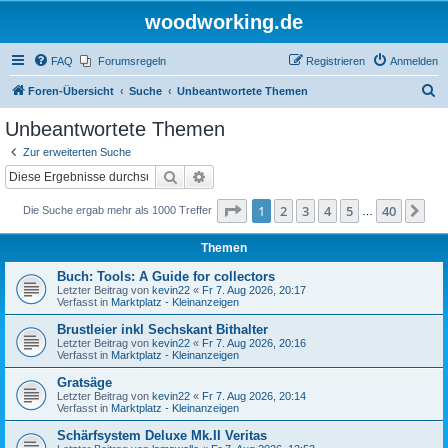
woodworking.de
FAQ
Forumsregeln
Registrieren
Anmelden
S
Foren-Übersicht
Suche
Unbeantwortete Themen
u
Unbeantwortete Themen
c
Zur erweiterten Suche
h
Suche
Erweiterte Suche
e
Seite
1
von
40
1
2
3
4
5
40
Nä
Die Suche ergab mehr als 1000 Treffer
…
Themen
Buch: Tools: A Guide for collectors
Letzter Beitrag von
kevin22
«
Fr 7. Aug 2026, 20:17
Verfasst in
Marktplatz - Kleinanzeigen
Brustleier inkl Sechskant Bithalter
Letzter Beitrag von
kevin22
«
Fr 7. Aug 2026, 20:16
Verfasst in
Marktplatz - Kleinanzeigen
Gratsäge
Letzter Beitrag von
kevin22
«
Fr 7. Aug 2026, 20:14
Verfasst in
Marktplatz - Kleinanzeigen
Schärfsystem Deluxe Mk.II Veritas