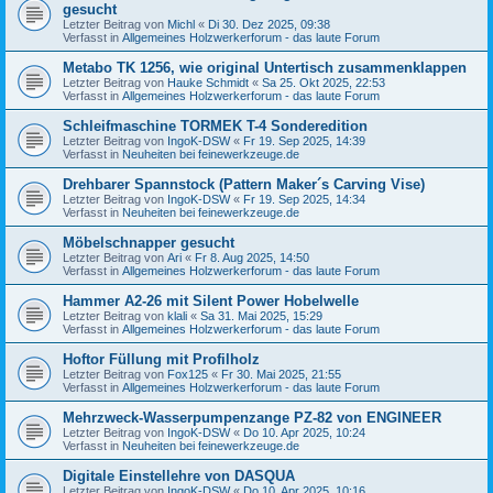
gesucht
Letzter Beitrag von
Michl
«
Di 30. Dez 2025, 09:38
Verfasst in
Allgemeines Holzwerkerforum - das laute Forum
Metabo TK 1256, wie original Untertisch zusammenklappen
Letzter Beitrag von
Hauke Schmidt
«
Sa 25. Okt 2025, 22:53
Verfasst in
Allgemeines Holzwerkerforum - das laute Forum
Schleifmaschine TORMEK T-4 Sonderedition
Letzter Beitrag von
IngoK-DSW
«
Fr 19. Sep 2025, 14:39
Verfasst in
Neuheiten bei feinewerkzeuge.de
Drehbarer Spannstock (Pattern Maker´s Carving Vise)
Letzter Beitrag von
IngoK-DSW
«
Fr 19. Sep 2025, 14:34
Verfasst in
Neuheiten bei feinewerkzeuge.de
Möbelschnapper gesucht
Letzter Beitrag von
Ari
«
Fr 8. Aug 2025, 14:50
Verfasst in
Allgemeines Holzwerkerforum - das laute Forum
Hammer A2-26 mit Silent Power Hobelwelle
Letzter Beitrag von
klali
«
Sa 31. Mai 2025, 15:29
Verfasst in
Allgemeines Holzwerkerforum - das laute Forum
Hoftor Füllung mit Profilholz
Letzter Beitrag von
Fox125
«
Fr 30. Mai 2025, 21:55
Verfasst in
Allgemeines Holzwerkerforum - das laute Forum
Mehrzweck-Wasserpumpenzange PZ-82 von ENGINEER
Letzter Beitrag von
IngoK-DSW
«
Do 10. Apr 2025, 10:24
Verfasst in
Neuheiten bei feinewerkzeuge.de
Digitale Einstellehre von DASQUA
Letzter Beitrag von
IngoK-DSW
«
Do 10. Apr 2025, 10:16