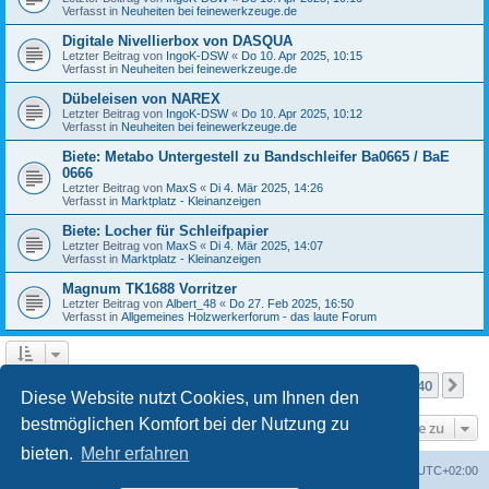
Verfasst in
Neuheiten bei feinewerkzeuge.de
Digitale Nivellierbox von DASQUA
Letzter Beitrag von
IngoK-DSW
«
Do 10. Apr 2025, 10:15
Verfasst in
Neuheiten bei feinewerkzeuge.de
Dübeleisen von NAREX
Letzter Beitrag von
IngoK-DSW
«
Do 10. Apr 2025, 10:12
Verfasst in
Neuheiten bei feinewerkzeuge.de
Biete: Metabo Untergestell zu Bandschleifer Ba0665 / BaE
0666
Letzter Beitrag von
MaxS
«
Di 4. Mär 2025, 14:26
Verfasst in
Marktplatz - Kleinanzeigen
Biete: Locher für Schleifpapier
Letzter Beitrag von
MaxS
«
Di 4. Mär 2025, 14:07
Verfasst in
Marktplatz - Kleinanzeigen
Magnum TK1688 Vorritzer
Letzter Beitrag von
Albert_48
«
Do 27. Feb 2025, 16:50
Verfasst in
Allgemeines Holzwerkerforum - das laute Forum
Seite
1
von
40
1
2
3
4
5
40
Nä
Die Suche ergab mehr als 1000 Treffer
…
Diese Website nutzt Cookies, um Ihnen den
bestmöglichen Komfort bei der Nutzung zu
Gehe zu
bieten.
Mehr erfahren
Foren-Übersicht
Alle Zeiten sind
UTC+02:00