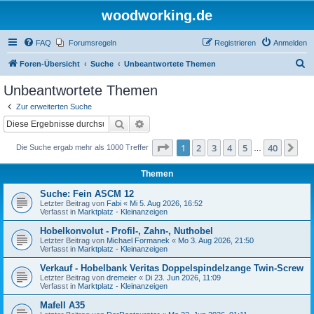
woodworking.de
FAQ
Forumsregeln
Registrieren
Anmelden
S
Foren-Übersicht
Suche
Unbeantwortete Themen
u
Unbeantwortete Themen
c
Zur erweiterten Suche
h
Suche
Erweiterte Suche
e
Seite
1
von
40
1
2
3
4
5
40
Nä
Die Suche ergab mehr als 1000 Treffer
…
Themen
Suche: Fein ASCM 12
Letzter Beitrag von
Fabi
«
Mi 5. Aug 2026, 16:52
Verfasst in
Marktplatz - Kleinanzeigen
Hobelkonvolut - Profil-, Zahn-, Nuthobel
Letzter Beitrag von
Michael Formanek
«
Mo 3. Aug 2026, 21:50
Verfasst in
Marktplatz - Kleinanzeigen
Verkauf - Hobelbank Veritas Doppelspindelzange Twin-Screw
Letzter Beitrag von
dremeier
«
Di 23. Jun 2026, 11:09
Verfasst in
Marktplatz - Kleinanzeigen
Mafell A35