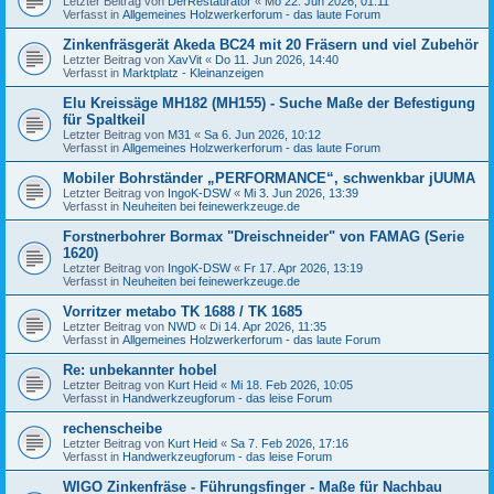
Letzter Beitrag von
DerRestaurator
«
Mo 22. Jun 2026, 01:11
Verfasst in
Allgemeines Holzwerkerforum - das laute Forum
Zinkenfräsgerät Akeda BC24 mit 20 Fräsern und viel Zubehör
Letzter Beitrag von
XavVit
«
Do 11. Jun 2026, 14:40
Verfasst in
Marktplatz - Kleinanzeigen
Elu Kreissäge MH182 (MH155) - Suche Maße der Befestigung
für Spaltkeil
Letzter Beitrag von
M31
«
Sa 6. Jun 2026, 10:12
Verfasst in
Allgemeines Holzwerkerforum - das laute Forum
Mobiler Bohrständer „PERFORMANCE“, schwenkbar jUUMA
Letzter Beitrag von
IngoK-DSW
«
Mi 3. Jun 2026, 13:39
Verfasst in
Neuheiten bei feinewerkzeuge.de
Forstnerbohrer Bormax "Dreischneider" von FAMAG (Serie
1620)
Letzter Beitrag von
IngoK-DSW
«
Fr 17. Apr 2026, 13:19
Verfasst in
Neuheiten bei feinewerkzeuge.de
Vorritzer metabo TK 1688 / TK 1685
Letzter Beitrag von
NWD
«
Di 14. Apr 2026, 11:35
Verfasst in
Allgemeines Holzwerkerforum - das laute Forum
Re: unbekannter hobel
Letzter Beitrag von
Kurt Heid
«
Mi 18. Feb 2026, 10:05
Verfasst in
Handwerkzeugforum - das leise Forum
rechenscheibe
Letzter Beitrag von
Kurt Heid
«
Sa 7. Feb 2026, 17:16
Verfasst in
Handwerkzeugforum - das leise Forum
WIGO Zinkenfräse - Führungsfinger - Maße für Nachbau