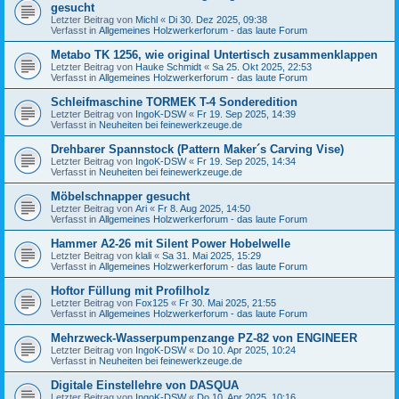
gesucht
Letzter Beitrag von
Michl
«
Di 30. Dez 2025, 09:38
Verfasst in
Allgemeines Holzwerkerforum - das laute Forum
Metabo TK 1256, wie original Untertisch zusammenklappen
Letzter Beitrag von
Hauke Schmidt
«
Sa 25. Okt 2025, 22:53
Verfasst in
Allgemeines Holzwerkerforum - das laute Forum
Schleifmaschine TORMEK T-4 Sonderedition
Letzter Beitrag von
IngoK-DSW
«
Fr 19. Sep 2025, 14:39
Verfasst in
Neuheiten bei feinewerkzeuge.de
Drehbarer Spannstock (Pattern Maker´s Carving Vise)
Letzter Beitrag von
IngoK-DSW
«
Fr 19. Sep 2025, 14:34
Verfasst in
Neuheiten bei feinewerkzeuge.de
Möbelschnapper gesucht
Letzter Beitrag von
Ari
«
Fr 8. Aug 2025, 14:50
Verfasst in
Allgemeines Holzwerkerforum - das laute Forum
Hammer A2-26 mit Silent Power Hobelwelle
Letzter Beitrag von
klali
«
Sa 31. Mai 2025, 15:29
Verfasst in
Allgemeines Holzwerkerforum - das laute Forum
Hoftor Füllung mit Profilholz
Letzter Beitrag von
Fox125
«
Fr 30. Mai 2025, 21:55
Verfasst in
Allgemeines Holzwerkerforum - das laute Forum
Mehrzweck-Wasserpumpenzange PZ-82 von ENGINEER
Letzter Beitrag von
IngoK-DSW
«
Do 10. Apr 2025, 10:24
Verfasst in
Neuheiten bei feinewerkzeuge.de
Digitale Einstellehre von DASQUA
Letzter Beitrag von
IngoK-DSW
«
Do 10. Apr 2025, 10:16