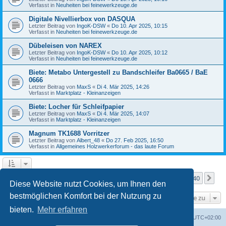
Verfasst in
Neuheiten bei feinewerkzeuge.de
Digitale Nivellierbox von DASQUA
Letzter Beitrag von
IngoK-DSW
«
Do 10. Apr 2025, 10:15
Verfasst in
Neuheiten bei feinewerkzeuge.de
Dübeleisen von NAREX
Letzter Beitrag von
IngoK-DSW
«
Do 10. Apr 2025, 10:12
Verfasst in
Neuheiten bei feinewerkzeuge.de
Biete: Metabo Untergestell zu Bandschleifer Ba0665 / BaE
0666
Letzter Beitrag von
MaxS
«
Di 4. Mär 2025, 14:26
Verfasst in
Marktplatz - Kleinanzeigen
Biete: Locher für Schleifpapier
Letzter Beitrag von
MaxS
«
Di 4. Mär 2025, 14:07
Verfasst in
Marktplatz - Kleinanzeigen
Magnum TK1688 Vorritzer
Letzter Beitrag von
Albert_48
«
Do 27. Feb 2025, 16:50
Verfasst in
Allgemeines Holzwerkerforum - das laute Forum
Seite
1
von
40
1
2
3
4
5
40
Nä
Die Suche ergab mehr als 1000 Treffer
…
Diese Website nutzt Cookies, um Ihnen den
bestmöglichen Komfort bei der Nutzung zu
Gehe zu
bieten.
Mehr erfahren
Foren-Übersicht
Alle Zeiten sind
UTC+02:00