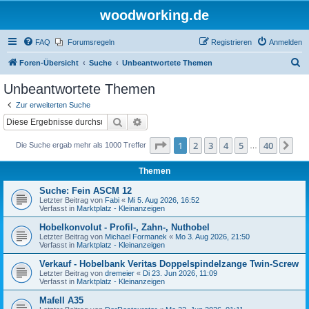
woodworking.de
FAQ
Forumsregeln
Registrieren
Anmelden
S
Foren-Übersicht
Suche
Unbeantwortete Themen
u
Unbeantwortete Themen
c
Zur erweiterten Suche
h
Suche
Erweiterte Suche
e
Seite
1
von
40
1
2
3
4
5
40
Nä
Die Suche ergab mehr als 1000 Treffer
…
Themen
Suche: Fein ASCM 12
Letzter Beitrag von
Fabi
«
Mi 5. Aug 2026, 16:52
Verfasst in
Marktplatz - Kleinanzeigen
Hobelkonvolut - Profil-, Zahn-, Nuthobel
Letzter Beitrag von
Michael Formanek
«
Mo 3. Aug 2026, 21:50
Verfasst in
Marktplatz - Kleinanzeigen
Verkauf - Hobelbank Veritas Doppelspindelzange Twin-Screw
Letzter Beitrag von
dremeier
«
Di 23. Jun 2026, 11:09
Verfasst in
Marktplatz - Kleinanzeigen
Mafell A35