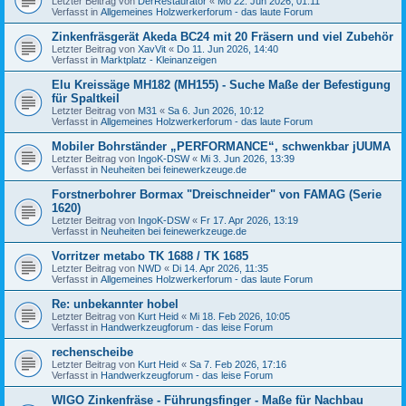
Letzter Beitrag von
DerRestaurator
«
Mo 22. Jun 2026, 01:11
Verfasst in
Allgemeines Holzwerkerforum - das laute Forum
Zinkenfräsgerät Akeda BC24 mit 20 Fräsern und viel Zubehör
Letzter Beitrag von
XavVit
«
Do 11. Jun 2026, 14:40
Verfasst in
Marktplatz - Kleinanzeigen
Elu Kreissäge MH182 (MH155) - Suche Maße der Befestigung
für Spaltkeil
Letzter Beitrag von
M31
«
Sa 6. Jun 2026, 10:12
Verfasst in
Allgemeines Holzwerkerforum - das laute Forum
Mobiler Bohrständer „PERFORMANCE“, schwenkbar jUUMA
Letzter Beitrag von
IngoK-DSW
«
Mi 3. Jun 2026, 13:39
Verfasst in
Neuheiten bei feinewerkzeuge.de
Forstnerbohrer Bormax "Dreischneider" von FAMAG (Serie
1620)
Letzter Beitrag von
IngoK-DSW
«
Fr 17. Apr 2026, 13:19
Verfasst in
Neuheiten bei feinewerkzeuge.de
Vorritzer metabo TK 1688 / TK 1685
Letzter Beitrag von
NWD
«
Di 14. Apr 2026, 11:35
Verfasst in
Allgemeines Holzwerkerforum - das laute Forum
Re: unbekannter hobel
Letzter Beitrag von
Kurt Heid
«
Mi 18. Feb 2026, 10:05
Verfasst in
Handwerkzeugforum - das leise Forum
rechenscheibe
Letzter Beitrag von
Kurt Heid
«
Sa 7. Feb 2026, 17:16
Verfasst in
Handwerkzeugforum - das leise Forum
WIGO Zinkenfräse - Führungsfinger - Maße für Nachbau