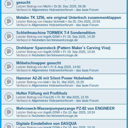
gesucht
Letzter Beitrag von
Michl
«
Di 30. Dez 2025, 09:38
Verfasst in
Allgemeines Holzwerkerforum - das laute Forum
Metabo TK 1256, wie original Untertisch zusammenklappen
Letzter Beitrag von
Hauke Schmidt
«
Sa 25. Okt 2025, 22:53
Verfasst in
Allgemeines Holzwerkerforum - das laute Forum
Schleifmaschine TORMEK T-4 Sonderedition
Letzter Beitrag von
IngoK-DSW
«
Fr 19. Sep 2025, 14:39
Verfasst in
Neuheiten bei feinewerkzeuge.de
Drehbarer Spannstock (Pattern Maker´s Carving Vise)
Letzter Beitrag von
IngoK-DSW
«
Fr 19. Sep 2025, 14:34
Verfasst in
Neuheiten bei feinewerkzeuge.de
Möbelschnapper gesucht
Letzter Beitrag von
Ari
«
Fr 8. Aug 2025, 14:50
Verfasst in
Allgemeines Holzwerkerforum - das laute Forum
Hammer A2-26 mit Silent Power Hobelwelle
Letzter Beitrag von
klali
«
Sa 31. Mai 2025, 15:29
Verfasst in
Allgemeines Holzwerkerforum - das laute Forum
Hoftor Füllung mit Profilholz
Letzter Beitrag von
Fox125
«
Fr 30. Mai 2025, 21:55
Verfasst in
Allgemeines Holzwerkerforum - das laute Forum
Mehrzweck-Wasserpumpenzange PZ-82 von ENGINEER
Letzter Beitrag von
IngoK-DSW
«
Do 10. Apr 2025, 10:24
Verfasst in
Neuheiten bei feinewerkzeuge.de
Digitale Einstellehre von DASQUA
Letzter Beitrag von
IngoK-DSW
«
Do 10. Apr 2025, 10:16