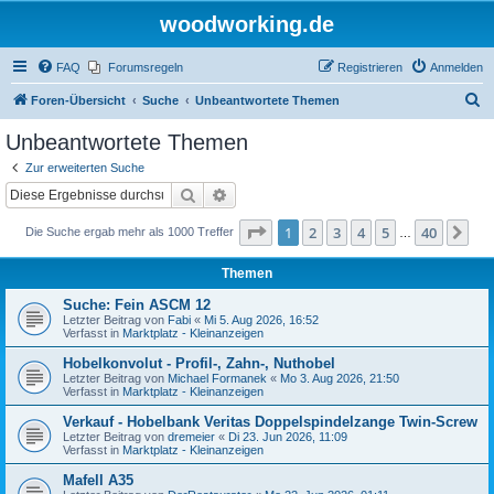
woodworking.de
FAQ
Forumsregeln
Registrieren
Anmelden
S
Foren-Übersicht
Suche
Unbeantwortete Themen
u
Unbeantwortete Themen
c
Zur erweiterten Suche
h
Suche
Erweiterte Suche
e
Seite
1
von
40
1
2
3
4
5
40
Nä
Die Suche ergab mehr als 1000 Treffer
…
Themen
Suche: Fein ASCM 12
Letzter Beitrag von
Fabi
«
Mi 5. Aug 2026, 16:52
Verfasst in
Marktplatz - Kleinanzeigen
Hobelkonvolut - Profil-, Zahn-, Nuthobel
Letzter Beitrag von
Michael Formanek
«
Mo 3. Aug 2026, 21:50
Verfasst in
Marktplatz - Kleinanzeigen
Verkauf - Hobelbank Veritas Doppelspindelzange Twin-Screw
Letzter Beitrag von
dremeier
«
Di 23. Jun 2026, 11:09
Verfasst in
Marktplatz - Kleinanzeigen
Mafell A35