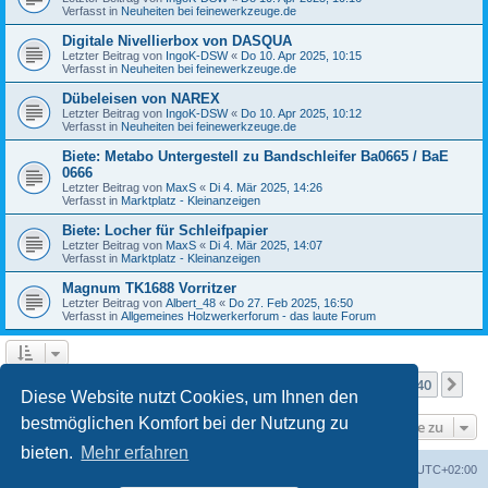
Verfasst in
Neuheiten bei feinewerkzeuge.de
Digitale Nivellierbox von DASQUA
Letzter Beitrag von
IngoK-DSW
«
Do 10. Apr 2025, 10:15
Verfasst in
Neuheiten bei feinewerkzeuge.de
Dübeleisen von NAREX
Letzter Beitrag von
IngoK-DSW
«
Do 10. Apr 2025, 10:12
Verfasst in
Neuheiten bei feinewerkzeuge.de
Biete: Metabo Untergestell zu Bandschleifer Ba0665 / BaE
0666
Letzter Beitrag von
MaxS
«
Di 4. Mär 2025, 14:26
Verfasst in
Marktplatz - Kleinanzeigen
Biete: Locher für Schleifpapier
Letzter Beitrag von
MaxS
«
Di 4. Mär 2025, 14:07
Verfasst in
Marktplatz - Kleinanzeigen
Magnum TK1688 Vorritzer
Letzter Beitrag von
Albert_48
«
Do 27. Feb 2025, 16:50
Verfasst in
Allgemeines Holzwerkerforum - das laute Forum
Seite
1
von
40
1
2
3
4
5
40
Nä
Die Suche ergab mehr als 1000 Treffer
…
Diese Website nutzt Cookies, um Ihnen den
bestmöglichen Komfort bei der Nutzung zu
Gehe zu
bieten.
Mehr erfahren
Foren-Übersicht
Alle Zeiten sind
UTC+02:00