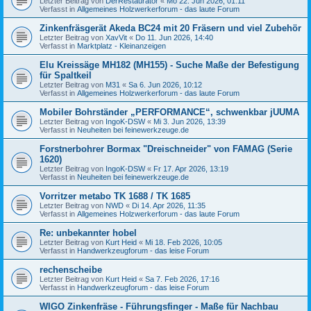
Letzter Beitrag von
DerRestaurator
«
Mo 22. Jun 2026, 01:11
Verfasst in
Allgemeines Holzwerkerforum - das laute Forum
Zinkenfräsgerät Akeda BC24 mit 20 Fräsern und viel Zubehör
Letzter Beitrag von
XavVit
«
Do 11. Jun 2026, 14:40
Verfasst in
Marktplatz - Kleinanzeigen
Elu Kreissäge MH182 (MH155) - Suche Maße der Befestigung
für Spaltkeil
Letzter Beitrag von
M31
«
Sa 6. Jun 2026, 10:12
Verfasst in
Allgemeines Holzwerkerforum - das laute Forum
Mobiler Bohrständer „PERFORMANCE“, schwenkbar jUUMA
Letzter Beitrag von
IngoK-DSW
«
Mi 3. Jun 2026, 13:39
Verfasst in
Neuheiten bei feinewerkzeuge.de
Forstnerbohrer Bormax "Dreischneider" von FAMAG (Serie
1620)
Letzter Beitrag von
IngoK-DSW
«
Fr 17. Apr 2026, 13:19
Verfasst in
Neuheiten bei feinewerkzeuge.de
Vorritzer metabo TK 1688 / TK 1685
Letzter Beitrag von
NWD
«
Di 14. Apr 2026, 11:35
Verfasst in
Allgemeines Holzwerkerforum - das laute Forum
Re: unbekannter hobel
Letzter Beitrag von
Kurt Heid
«
Mi 18. Feb 2026, 10:05
Verfasst in
Handwerkzeugforum - das leise Forum
rechenscheibe
Letzter Beitrag von
Kurt Heid
«
Sa 7. Feb 2026, 17:16
Verfasst in
Handwerkzeugforum - das leise Forum
WIGO Zinkenfräse - Führungsfinger - Maße für Nachbau