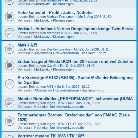
Letzter Beitrag von
lamawolle
«
Fr 7. Aug 2026, 12:53
Verfasst in
Marktplatz - Kleinanzeigen
Hobelkonvolut - Profil-, Zahn-, Nuthobel
Letzter Beitrag von
Michael Formanek
«
Mo 3. Aug 2026, 21:50
Verfasst in
Marktplatz - Kleinanzeigen
Verkauf - Hobelbank Veritas Doppelspindelzange Twin-Screw
Letzter Beitrag von
dremeier
«
Di 23. Jun 2026, 11:09
Verfasst in
Marktplatz - Kleinanzeigen
Mafell A35
Letzter Beitrag von
DerRestaurator
«
Mo 22. Jun 2026, 01:11
Verfasst in
Allgemeines Holzwerkerforum - das laute Forum
Zinkenfräsgerät Akeda BC24 mit 20 Fräsern und viel Zubehör
Letzter Beitrag von
XavVit
«
Do 11. Jun 2026, 14:40
Verfasst in
Marktplatz - Kleinanzeigen
Elu Kreissäge MH182 (MH155) - Suche Maße der Befestigung
für Spaltkeil
Letzter Beitrag von
M31
«
Sa 6. Jun 2026, 10:12
Verfasst in
Allgemeines Holzwerkerforum - das laute Forum
Mobiler Bohrständer „PERFORMANCE“, schwenkbar jUUMA
Letzter Beitrag von
IngoK-DSW
«
Mi 3. Jun 2026, 13:39
Verfasst in
Neuheiten bei feinewerkzeuge.de
Forstnerbohrer Bormax "Dreischneider" von FAMAG (Serie
1620)
Letzter Beitrag von
IngoK-DSW
«
Fr 17. Apr 2026, 13:19
Verfasst in
Neuheiten bei feinewerkzeuge.de
Vorritzer metabo TK 1688 / TK 1685