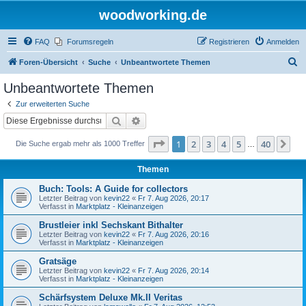
woodworking.de
FAQ
Forumsregeln
Registrieren
Anmelden
S
Foren-Übersicht
Suche
Unbeantwortete Themen
u
Unbeantwortete Themen
c
Zur erweiterten Suche
h
Suche
Erweiterte Suche
e
Seite
1
von
40
1
2
3
4
5
40
Nä
Die Suche ergab mehr als 1000 Treffer
…
Themen
Buch: Tools: A Guide for collectors
Letzter Beitrag von
kevin22
«
Fr 7. Aug 2026, 20:17
Verfasst in
Marktplatz - Kleinanzeigen
Brustleier inkl Sechskant Bithalter
Letzter Beitrag von
kevin22
«
Fr 7. Aug 2026, 20:16
Verfasst in
Marktplatz - Kleinanzeigen
Gratsäge
Letzter Beitrag von
kevin22
«
Fr 7. Aug 2026, 20:14
Verfasst in
Marktplatz - Kleinanzeigen
Schärfsystem Deluxe Mk.II Veritas