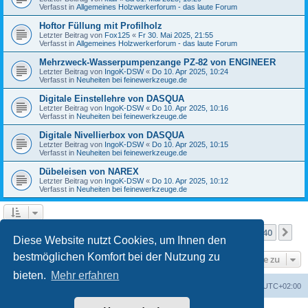
Verfasst in
Allgemeines Holzwerkerforum - das laute Forum
Hoftor Füllung mit Profilholz
Letzter Beitrag von
Fox125
«
Fr 30. Mai 2025, 21:55
Verfasst in
Allgemeines Holzwerkerforum - das laute Forum
Mehrzweck-Wasserpumpenzange PZ-82 von ENGINEER
Letzter Beitrag von
IngoK-DSW
«
Do 10. Apr 2025, 10:24
Verfasst in
Neuheiten bei feinewerkzeuge.de
Digitale Einstellehre von DASQUA
Letzter Beitrag von
IngoK-DSW
«
Do 10. Apr 2025, 10:16
Verfasst in
Neuheiten bei feinewerkzeuge.de
Digitale Nivellierbox von DASQUA
Letzter Beitrag von
IngoK-DSW
«
Do 10. Apr 2025, 10:15
Verfasst in
Neuheiten bei feinewerkzeuge.de
Dübeleisen von NAREX
Letzter Beitrag von
IngoK-DSW
«
Do 10. Apr 2025, 10:12
Verfasst in
Neuheiten bei feinewerkzeuge.de
Seite
1
von
40
1
2
3
4
5
40
Nä
Die Suche ergab mehr als 1000 Treffer
…
Diese Website nutzt Cookies, um Ihnen den
bestmöglichen Komfort bei der Nutzung zu
Gehe zu
bieten.
Mehr erfahren
Foren-Übersicht
Alle Zeiten sind
UTC+02:00