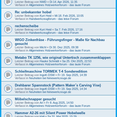
Letzter Beitrag von
NWD
«
Di 14. Apr 2026, 11:35
Verfasst in
Allgemeines Holzwerkerforum - das laute Forum
Re: unbekannter hobel
Letzter Beitrag von
Kurt Heid
«
Mi 18. Feb 2026, 10:05
Verfasst in
Handwerkzeugforum - das leise Forum
rechenscheibe
Letzter Beitrag von
Kurt Heid
«
Sa 7. Feb 2026, 17:16
Verfasst in
Handwerkzeugforum - das leise Forum
WIGO Zinkenfräse - Führungsfinger - Maße für Nachbau
gesucht
Letzter Beitrag von
Michl
«
Di 30. Dez 2025, 09:38
Verfasst in
Allgemeines Holzwerkerforum - das laute Forum
Metabo TK 1256, wie original Untertisch zusammenklappen
Letzter Beitrag von
Hauke Schmidt
«
Sa 25. Okt 2025, 22:53
Verfasst in
Allgemeines Holzwerkerforum - das laute Forum
Schleifmaschine TORMEK T-4 Sonderedition
Letzter Beitrag von
IngoK-DSW
«
Fr 19. Sep 2025, 14:39
Verfasst in
Neuheiten bei feinewerkzeuge.de
Drehbarer Spannstock (Pattern Maker´s Carving Vise)
Letzter Beitrag von
IngoK-DSW
«
Fr 19. Sep 2025, 14:34
Verfasst in
Neuheiten bei feinewerkzeuge.de
Möbelschnapper gesucht
Letzter Beitrag von
Ari
«
Fr 8. Aug 2025, 14:50
Verfasst in
Allgemeines Holzwerkerforum - das laute Forum
Hammer A2-26 mit Silent Power Hobelwelle
Letzter Beitrag von
klali
«
Sa 31. Mai 2025, 15:29