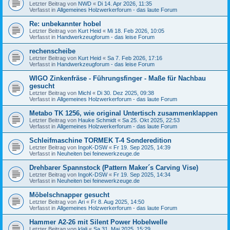
Letzter Beitrag von
NWD
«
Di 14. Apr 2026, 11:35
Verfasst in
Allgemeines Holzwerkerforum - das laute Forum
Re: unbekannter hobel
Letzter Beitrag von
Kurt Heid
«
Mi 18. Feb 2026, 10:05
Verfasst in
Handwerkzeugforum - das leise Forum
rechenscheibe
Letzter Beitrag von
Kurt Heid
«
Sa 7. Feb 2026, 17:16
Verfasst in
Handwerkzeugforum - das leise Forum
WIGO Zinkenfräse - Führungsfinger - Maße für Nachbau
gesucht
Letzter Beitrag von
Michl
«
Di 30. Dez 2025, 09:38
Verfasst in
Allgemeines Holzwerkerforum - das laute Forum
Metabo TK 1256, wie original Untertisch zusammenklappen
Letzter Beitrag von
Hauke Schmidt
«
Sa 25. Okt 2025, 22:53
Verfasst in
Allgemeines Holzwerkerforum - das laute Forum
Schleifmaschine TORMEK T-4 Sonderedition
Letzter Beitrag von
IngoK-DSW
«
Fr 19. Sep 2025, 14:39
Verfasst in
Neuheiten bei feinewerkzeuge.de
Drehbarer Spannstock (Pattern Maker´s Carving Vise)
Letzter Beitrag von
IngoK-DSW
«
Fr 19. Sep 2025, 14:34
Verfasst in
Neuheiten bei feinewerkzeuge.de
Möbelschnapper gesucht
Letzter Beitrag von
Ari
«
Fr 8. Aug 2025, 14:50
Verfasst in
Allgemeines Holzwerkerforum - das laute Forum
Hammer A2-26 mit Silent Power Hobelwelle
Letzter Beitrag von
klali
«
Sa 31. Mai 2025, 15:29