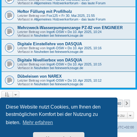
Verfasst in
Allgemeines Holzwerkerforum - das laute Forum
Hoftor Füllung mit Profilholz
Letzter Beitrag von
Fox125
«
Fr 30. Mai 2025, 21:55
Verfasst in
Allgemeines Holzwerkerforum - das laute Forum
Mehrzweck-Wasserpumpenzange PZ-82 von ENGINEER
Letzter Beitrag von
IngoK-DSW
«
Do 10. Apr 2025, 10:24
Verfasst in
Neuheiten bei feinewerkzeuge.de
Digitale Einstellehre von DASQUA
Letzter Beitrag von
IngoK-DSW
«
Do 10. Apr 2025, 10:16
Verfasst in
Neuheiten bei feinewerkzeuge.de
Digitale Nivellierbox von DASQUA
Letzter Beitrag von
IngoK-DSW
«
Do 10. Apr 2025, 10:15
Verfasst in
Neuheiten bei feinewerkzeuge.de
Dübeleisen von NAREX
Letzter Beitrag von
IngoK-DSW
«
Do 10. Apr 2025, 10:12
Verfasst in
Neuheiten bei feinewerkzeuge.de
Seite
1
von
40
1
2
3
4
5
40
Nä
Die Suche ergab mehr als 1000 Treffer
…
Diese Website nutzt Cookies, um Ihnen den
bestmöglichen Komfort bei der Nutzung zu
Gehe zu
bieten.
Mehr erfahren
Foren-Übersicht
Alle Zeiten sind
UTC+02:00