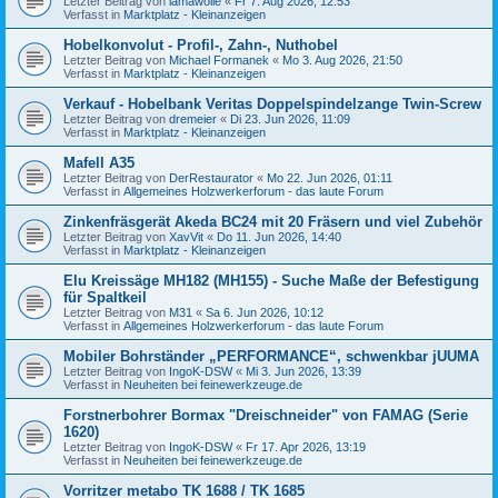
Letzter Beitrag von
lamawolle
«
Fr 7. Aug 2026, 12:53
Verfasst in
Marktplatz - Kleinanzeigen
Hobelkonvolut - Profil-, Zahn-, Nuthobel
Letzter Beitrag von
Michael Formanek
«
Mo 3. Aug 2026, 21:50
Verfasst in
Marktplatz - Kleinanzeigen
Verkauf - Hobelbank Veritas Doppelspindelzange Twin-Screw
Letzter Beitrag von
dremeier
«
Di 23. Jun 2026, 11:09
Verfasst in
Marktplatz - Kleinanzeigen
Mafell A35
Letzter Beitrag von
DerRestaurator
«
Mo 22. Jun 2026, 01:11
Verfasst in
Allgemeines Holzwerkerforum - das laute Forum
Zinkenfräsgerät Akeda BC24 mit 20 Fräsern und viel Zubehör
Letzter Beitrag von
XavVit
«
Do 11. Jun 2026, 14:40
Verfasst in
Marktplatz - Kleinanzeigen
Elu Kreissäge MH182 (MH155) - Suche Maße der Befestigung
für Spaltkeil
Letzter Beitrag von
M31
«
Sa 6. Jun 2026, 10:12
Verfasst in
Allgemeines Holzwerkerforum - das laute Forum
Mobiler Bohrständer „PERFORMANCE“, schwenkbar jUUMA
Letzter Beitrag von
IngoK-DSW
«
Mi 3. Jun 2026, 13:39
Verfasst in
Neuheiten bei feinewerkzeuge.de
Forstnerbohrer Bormax "Dreischneider" von FAMAG (Serie
1620)
Letzter Beitrag von
IngoK-DSW
«
Fr 17. Apr 2026, 13:19
Verfasst in
Neuheiten bei feinewerkzeuge.de
Vorritzer metabo TK 1688 / TK 1685