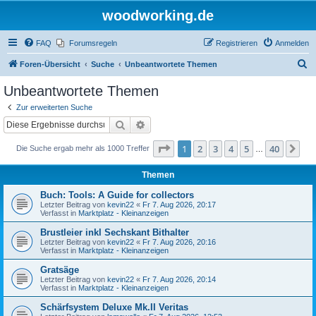
woodworking.de
FAQ
Forumsregeln
Registrieren
Anmelden
S
Foren-Übersicht
Suche
Unbeantwortete Themen
u
Unbeantwortete Themen
c
Zur erweiterten Suche
h
Suche
Erweiterte Suche
e
Seite
1
von
40
1
2
3
4
5
40
Nä
Die Suche ergab mehr als 1000 Treffer
…
Themen
Buch: Tools: A Guide for collectors
Letzter Beitrag von
kevin22
«
Fr 7. Aug 2026, 20:17
Verfasst in
Marktplatz - Kleinanzeigen
Brustleier inkl Sechskant Bithalter
Letzter Beitrag von
kevin22
«
Fr 7. Aug 2026, 20:16
Verfasst in
Marktplatz - Kleinanzeigen
Gratsäge
Letzter Beitrag von
kevin22
«
Fr 7. Aug 2026, 20:14
Verfasst in
Marktplatz - Kleinanzeigen
Schärfsystem Deluxe Mk.II Veritas