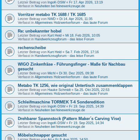
Letzter Beitrag von
IngoK-DSW
«
Fr 17. Apr 2026, 13:19
Verfasst in
Neuheiten bei feinewerkzeuge.de
Vorritzer metabo TK 1688 / TK 1685
Letzter Beitrag von
NWD
«
Di 14. Apr 2026, 11:35
Verfasst in
Allgemeines Holzwerkerforum - das laute Forum
Re: unbekannter hobel
Letzter Beitrag von
Kurt Heid
«
Mi 18. Feb 2026, 10:05
Verfasst in
Handwerkzeugforum - das leise Forum
rechenscheibe
Letzter Beitrag von
Kurt Heid
«
Sa 7. Feb 2026, 17:16
Verfasst in
Handwerkzeugforum - das leise Forum
WIGO Zinkenfräse - Führungsfinger - Maße für Nachbau
gesucht
Letzter Beitrag von
Michl
«
Di 30. Dez 2025, 09:38
Verfasst in
Allgemeines Holzwerkerforum - das laute Forum
Metabo TK 1256, wie original Untertisch zusammenklappen
Letzter Beitrag von
Hauke Schmidt
«
Sa 25. Okt 2025, 22:53
Verfasst in
Allgemeines Holzwerkerforum - das laute Forum
Schleifmaschine TORMEK T-4 Sonderedition
Letzter Beitrag von
IngoK-DSW
«
Fr 19. Sep 2025, 14:39
Verfasst in
Neuheiten bei feinewerkzeuge.de
Drehbarer Spannstock (Pattern Maker´s Carving Vise)
Letzter Beitrag von
IngoK-DSW
«
Fr 19. Sep 2025, 14:34
Verfasst in
Neuheiten bei feinewerkzeuge.de
Möbelschnapper gesucht
Letzter Beitrag von
Ari
«
Fr 8. Aug 2025, 14:50