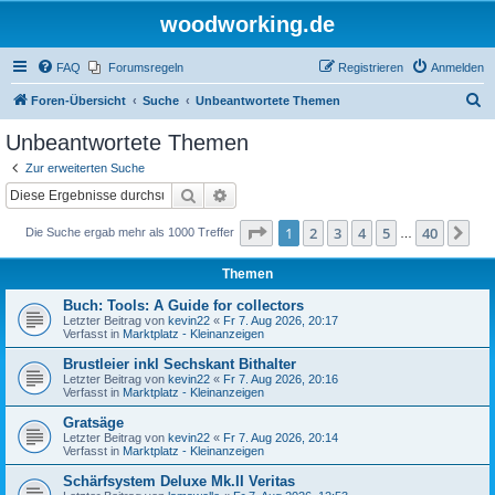
woodworking.de
FAQ
Forumsregeln
Registrieren
Anmelden
S
Foren-Übersicht
Suche
Unbeantwortete Themen
u
Unbeantwortete Themen
c
Zur erweiterten Suche
h
Suche
Erweiterte Suche
e
Seite
1
von
40
1
2
3
4
5
40
Nä
Die Suche ergab mehr als 1000 Treffer
…
Themen
Buch: Tools: A Guide for collectors
Letzter Beitrag von
kevin22
«
Fr 7. Aug 2026, 20:17
Verfasst in
Marktplatz - Kleinanzeigen
Brustleier inkl Sechskant Bithalter
Letzter Beitrag von
kevin22
«
Fr 7. Aug 2026, 20:16
Verfasst in
Marktplatz - Kleinanzeigen
Gratsäge
Letzter Beitrag von
kevin22
«
Fr 7. Aug 2026, 20:14
Verfasst in
Marktplatz - Kleinanzeigen
Schärfsystem Deluxe Mk.II Veritas