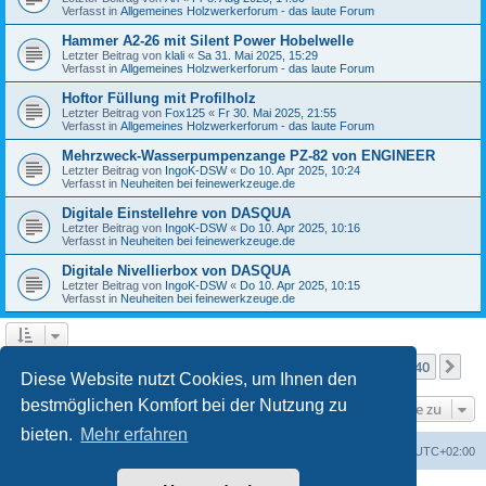
Verfasst in
Allgemeines Holzwerkerforum - das laute Forum
Hammer A2-26 mit Silent Power Hobelwelle
Letzter Beitrag von
klali
«
Sa 31. Mai 2025, 15:29
Verfasst in
Allgemeines Holzwerkerforum - das laute Forum
Hoftor Füllung mit Profilholz
Letzter Beitrag von
Fox125
«
Fr 30. Mai 2025, 21:55
Verfasst in
Allgemeines Holzwerkerforum - das laute Forum
Mehrzweck-Wasserpumpenzange PZ-82 von ENGINEER
Letzter Beitrag von
IngoK-DSW
«
Do 10. Apr 2025, 10:24
Verfasst in
Neuheiten bei feinewerkzeuge.de
Digitale Einstellehre von DASQUA
Letzter Beitrag von
IngoK-DSW
«
Do 10. Apr 2025, 10:16
Verfasst in
Neuheiten bei feinewerkzeuge.de
Digitale Nivellierbox von DASQUA
Letzter Beitrag von
IngoK-DSW
«
Do 10. Apr 2025, 10:15
Verfasst in
Neuheiten bei feinewerkzeuge.de
Seite
1
von
40
1
2
3
4
5
40
Nä
Die Suche ergab mehr als 1000 Treffer
…
Diese Website nutzt Cookies, um Ihnen den
bestmöglichen Komfort bei der Nutzung zu
Gehe zu
bieten.
Mehr erfahren
Foren-Übersicht
Alle Zeiten sind
UTC+02:00