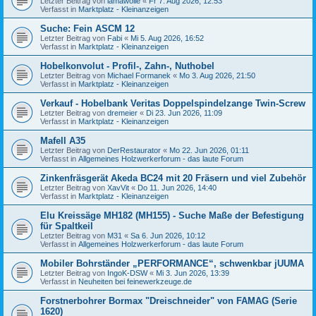
Letzter Beitrag von
lamawolle
«
Fr 7. Aug 2026, 12:53
Verfasst in
Marktplatz - Kleinanzeigen
Suche: Fein ASCM 12
Letzter Beitrag von
Fabi
«
Mi 5. Aug 2026, 16:52
Verfasst in
Marktplatz - Kleinanzeigen
Hobelkonvolut - Profil-, Zahn-, Nuthobel
Letzter Beitrag von
Michael Formanek
«
Mo 3. Aug 2026, 21:50
Verfasst in
Marktplatz - Kleinanzeigen
Verkauf - Hobelbank Veritas Doppelspindelzange Twin-Screw
Letzter Beitrag von
dremeier
«
Di 23. Jun 2026, 11:09
Verfasst in
Marktplatz - Kleinanzeigen
Mafell A35
Letzter Beitrag von
DerRestaurator
«
Mo 22. Jun 2026, 01:11
Verfasst in
Allgemeines Holzwerkerforum - das laute Forum
Zinkenfräsgerät Akeda BC24 mit 20 Fräsern und viel Zubehör
Letzter Beitrag von
XavVit
«
Do 11. Jun 2026, 14:40
Verfasst in
Marktplatz - Kleinanzeigen
Elu Kreissäge MH182 (MH155) - Suche Maße der Befestigung
für Spaltkeil
Letzter Beitrag von
M31
«
Sa 6. Jun 2026, 10:12
Verfasst in
Allgemeines Holzwerkerforum - das laute Forum
Mobiler Bohrständer „PERFORMANCE“, schwenkbar jUUMA
Letzter Beitrag von
IngoK-DSW
«
Mi 3. Jun 2026, 13:39
Verfasst in
Neuheiten bei feinewerkzeuge.de
Forstnerbohrer Bormax "Dreischneider" von FAMAG (Serie
1620)