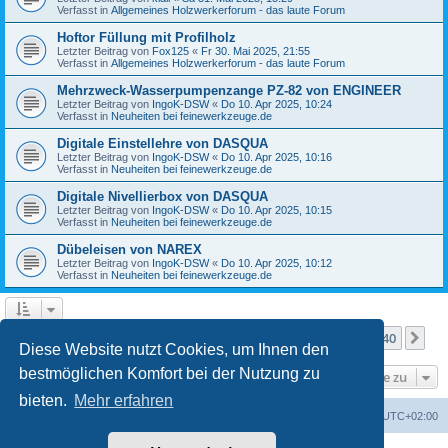
Verfasst in
Allgemeines Holzwerkerforum - das laute Forum
Hoftor Füllung mit Profilholz
Letzter Beitrag von
Fox125
«
Fr 30. Mai 2025, 21:55
Verfasst in
Allgemeines Holzwerkerforum - das laute Forum
Mehrzweck-Wasserpumpenzange PZ-82 von ENGINEER
Letzter Beitrag von
IngoK-DSW
«
Do 10. Apr 2025, 10:24
Verfasst in
Neuheiten bei feinewerkzeuge.de
Digitale Einstellehre von DASQUA
Letzter Beitrag von
IngoK-DSW
«
Do 10. Apr 2025, 10:16
Verfasst in
Neuheiten bei feinewerkzeuge.de
Digitale Nivellierbox von DASQUA
Letzter Beitrag von
IngoK-DSW
«
Do 10. Apr 2025, 10:15
Verfasst in
Neuheiten bei feinewerkzeuge.de
Dübeleisen von NAREX
Letzter Beitrag von
IngoK-DSW
«
Do 10. Apr 2025, 10:12
Verfasst in
Neuheiten bei feinewerkzeuge.de
Seite
1
von
40
1
2
3
4
5
40
Nä
Die Suche ergab mehr als 1000 Treffer
…
Diese Website nutzt Cookies, um Ihnen den
bestmöglichen Komfort bei der Nutzung zu
Gehe zu
bieten.
Mehr erfahren
Foren-Übersicht
Alle Zeiten sind
UTC+02:00