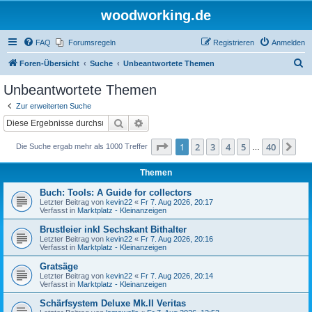
woodworking.de
FAQ
Forumsregeln
Registrieren
Anmelden
S
Foren-Übersicht
Suche
Unbeantwortete Themen
u
Unbeantwortete Themen
c
Zur erweiterten Suche
h
Suche
Erweiterte Suche
e
Seite
1
von
40
1
2
3
4
5
40
Nä
Die Suche ergab mehr als 1000 Treffer
…
Themen
Buch: Tools: A Guide for collectors
Letzter Beitrag von
kevin22
«
Fr 7. Aug 2026, 20:17
Verfasst in
Marktplatz - Kleinanzeigen
Brustleier inkl Sechskant Bithalter
Letzter Beitrag von
kevin22
«
Fr 7. Aug 2026, 20:16
Verfasst in
Marktplatz - Kleinanzeigen
Gratsäge
Letzter Beitrag von
kevin22
«
Fr 7. Aug 2026, 20:14
Verfasst in
Marktplatz - Kleinanzeigen
Schärfsystem Deluxe Mk.II Veritas