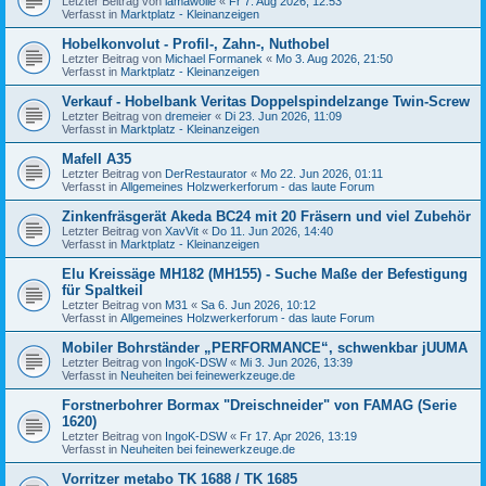
Letzter Beitrag von
lamawolle
«
Fr 7. Aug 2026, 12:53
Verfasst in
Marktplatz - Kleinanzeigen
Hobelkonvolut - Profil-, Zahn-, Nuthobel
Letzter Beitrag von
Michael Formanek
«
Mo 3. Aug 2026, 21:50
Verfasst in
Marktplatz - Kleinanzeigen
Verkauf - Hobelbank Veritas Doppelspindelzange Twin-Screw
Letzter Beitrag von
dremeier
«
Di 23. Jun 2026, 11:09
Verfasst in
Marktplatz - Kleinanzeigen
Mafell A35
Letzter Beitrag von
DerRestaurator
«
Mo 22. Jun 2026, 01:11
Verfasst in
Allgemeines Holzwerkerforum - das laute Forum
Zinkenfräsgerät Akeda BC24 mit 20 Fräsern und viel Zubehör
Letzter Beitrag von
XavVit
«
Do 11. Jun 2026, 14:40
Verfasst in
Marktplatz - Kleinanzeigen
Elu Kreissäge MH182 (MH155) - Suche Maße der Befestigung
für Spaltkeil
Letzter Beitrag von
M31
«
Sa 6. Jun 2026, 10:12
Verfasst in
Allgemeines Holzwerkerforum - das laute Forum
Mobiler Bohrständer „PERFORMANCE“, schwenkbar jUUMA
Letzter Beitrag von
IngoK-DSW
«
Mi 3. Jun 2026, 13:39
Verfasst in
Neuheiten bei feinewerkzeuge.de
Forstnerbohrer Bormax "Dreischneider" von FAMAG (Serie
1620)
Letzter Beitrag von
IngoK-DSW
«
Fr 17. Apr 2026, 13:19
Verfasst in
Neuheiten bei feinewerkzeuge.de
Vorritzer metabo TK 1688 / TK 1685