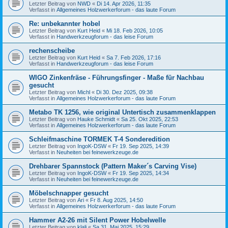
Letzter Beitrag von
NWD
«
Di 14. Apr 2026, 11:35
Verfasst in
Allgemeines Holzwerkerforum - das laute Forum
Re: unbekannter hobel
Letzter Beitrag von
Kurt Heid
«
Mi 18. Feb 2026, 10:05
Verfasst in
Handwerkzeugforum - das leise Forum
rechenscheibe
Letzter Beitrag von
Kurt Heid
«
Sa 7. Feb 2026, 17:16
Verfasst in
Handwerkzeugforum - das leise Forum
WIGO Zinkenfräse - Führungsfinger - Maße für Nachbau
gesucht
Letzter Beitrag von
Michl
«
Di 30. Dez 2025, 09:38
Verfasst in
Allgemeines Holzwerkerforum - das laute Forum
Metabo TK 1256, wie original Untertisch zusammenklappen
Letzter Beitrag von
Hauke Schmidt
«
Sa 25. Okt 2025, 22:53
Verfasst in
Allgemeines Holzwerkerforum - das laute Forum
Schleifmaschine TORMEK T-4 Sonderedition
Letzter Beitrag von
IngoK-DSW
«
Fr 19. Sep 2025, 14:39
Verfasst in
Neuheiten bei feinewerkzeuge.de
Drehbarer Spannstock (Pattern Maker´s Carving Vise)
Letzter Beitrag von
IngoK-DSW
«
Fr 19. Sep 2025, 14:34
Verfasst in
Neuheiten bei feinewerkzeuge.de
Möbelschnapper gesucht
Letzter Beitrag von
Ari
«
Fr 8. Aug 2025, 14:50
Verfasst in
Allgemeines Holzwerkerforum - das laute Forum
Hammer A2-26 mit Silent Power Hobelwelle
Letzter Beitrag von
klali
«
Sa 31. Mai 2025, 15:29