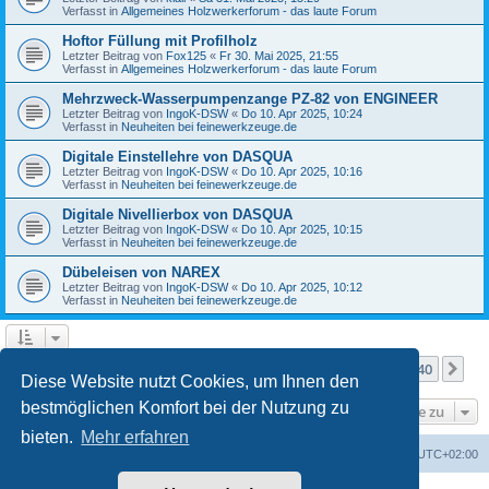
Verfasst in
Allgemeines Holzwerkerforum - das laute Forum
Hoftor Füllung mit Profilholz
Letzter Beitrag von
Fox125
«
Fr 30. Mai 2025, 21:55
Verfasst in
Allgemeines Holzwerkerforum - das laute Forum
Mehrzweck-Wasserpumpenzange PZ-82 von ENGINEER
Letzter Beitrag von
IngoK-DSW
«
Do 10. Apr 2025, 10:24
Verfasst in
Neuheiten bei feinewerkzeuge.de
Digitale Einstellehre von DASQUA
Letzter Beitrag von
IngoK-DSW
«
Do 10. Apr 2025, 10:16
Verfasst in
Neuheiten bei feinewerkzeuge.de
Digitale Nivellierbox von DASQUA
Letzter Beitrag von
IngoK-DSW
«
Do 10. Apr 2025, 10:15
Verfasst in
Neuheiten bei feinewerkzeuge.de
Dübeleisen von NAREX
Letzter Beitrag von
IngoK-DSW
«
Do 10. Apr 2025, 10:12
Verfasst in
Neuheiten bei feinewerkzeuge.de
Seite
1
von
40
1
2
3
4
5
40
Nä
Die Suche ergab mehr als 1000 Treffer
…
Diese Website nutzt Cookies, um Ihnen den
bestmöglichen Komfort bei der Nutzung zu
Gehe zu
bieten.
Mehr erfahren
Foren-Übersicht
Alle Zeiten sind
UTC+02:00