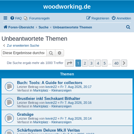
woodworking.de
FAQ
Forumsregeln
Registrieren
Anmelden
S
Foren-Übersicht
Suche
Unbeantwortete Themen
u
Unbeantwortete Themen
c
Zur erweiterten Suche
h
Suche
Erweiterte Suche
e
Seite
1
von
40
1
2
3
4
5
40
Nä
Die Suche ergab mehr als 1000 Treffer
…
Themen
Buch: Tools: A Guide for collectors
Letzter Beitrag von
kevin22
«
Fr 7. Aug 2026, 20:17
Verfasst in
Marktplatz - Kleinanzeigen
Brustleier inkl Sechskant Bithalter
Letzter Beitrag von
kevin22
«
Fr 7. Aug 2026, 20:16
Verfasst in
Marktplatz - Kleinanzeigen
Gratsäge
Letzter Beitrag von
kevin22
«
Fr 7. Aug 2026, 20:14
Verfasst in
Marktplatz - Kleinanzeigen
Schärfsystem Deluxe Mk.II Veritas