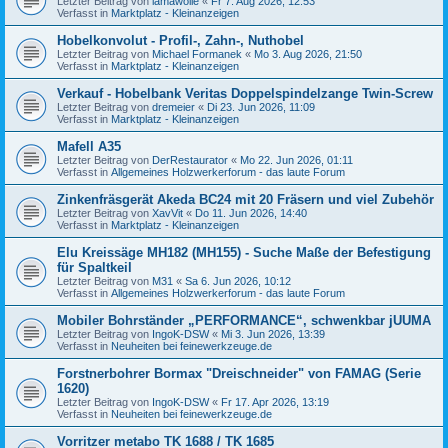
Letzter Beitrag von
lamawolle
«
Fr 7. Aug 2026, 12:53
Verfasst in
Marktplatz - Kleinanzeigen
Hobelkonvolut - Profil-, Zahn-, Nuthobel
Letzter Beitrag von
Michael Formanek
«
Mo 3. Aug 2026, 21:50
Verfasst in
Marktplatz - Kleinanzeigen
Verkauf - Hobelbank Veritas Doppelspindelzange Twin-Screw
Letzter Beitrag von
dremeier
«
Di 23. Jun 2026, 11:09
Verfasst in
Marktplatz - Kleinanzeigen
Mafell A35
Letzter Beitrag von
DerRestaurator
«
Mo 22. Jun 2026, 01:11
Verfasst in
Allgemeines Holzwerkerforum - das laute Forum
Zinkenfräsgerät Akeda BC24 mit 20 Fräsern und viel Zubehör
Letzter Beitrag von
XavVit
«
Do 11. Jun 2026, 14:40
Verfasst in
Marktplatz - Kleinanzeigen
Elu Kreissäge MH182 (MH155) - Suche Maße der Befestigung
für Spaltkeil
Letzter Beitrag von
M31
«
Sa 6. Jun 2026, 10:12
Verfasst in
Allgemeines Holzwerkerforum - das laute Forum
Mobiler Bohrständer „PERFORMANCE“, schwenkbar jUUMA
Letzter Beitrag von
IngoK-DSW
«
Mi 3. Jun 2026, 13:39
Verfasst in
Neuheiten bei feinewerkzeuge.de
Forstnerbohrer Bormax "Dreischneider" von FAMAG (Serie
1620)
Letzter Beitrag von
IngoK-DSW
«
Fr 17. Apr 2026, 13:19
Verfasst in
Neuheiten bei feinewerkzeuge.de
Vorritzer metabo TK 1688 / TK 1685