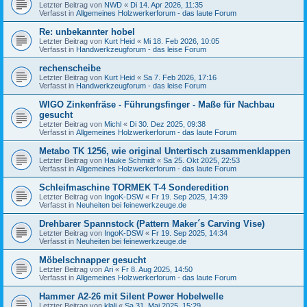
Letzter Beitrag von
NWD
«
Di 14. Apr 2026, 11:35
Verfasst in
Allgemeines Holzwerkerforum - das laute Forum
Re: unbekannter hobel
Letzter Beitrag von
Kurt Heid
«
Mi 18. Feb 2026, 10:05
Verfasst in
Handwerkzeugforum - das leise Forum
rechenscheibe
Letzter Beitrag von
Kurt Heid
«
Sa 7. Feb 2026, 17:16
Verfasst in
Handwerkzeugforum - das leise Forum
WIGO Zinkenfräse - Führungsfinger - Maße für Nachbau
gesucht
Letzter Beitrag von
Michl
«
Di 30. Dez 2025, 09:38
Verfasst in
Allgemeines Holzwerkerforum - das laute Forum
Metabo TK 1256, wie original Untertisch zusammenklappen
Letzter Beitrag von
Hauke Schmidt
«
Sa 25. Okt 2025, 22:53
Verfasst in
Allgemeines Holzwerkerforum - das laute Forum
Schleifmaschine TORMEK T-4 Sonderedition
Letzter Beitrag von
IngoK-DSW
«
Fr 19. Sep 2025, 14:39
Verfasst in
Neuheiten bei feinewerkzeuge.de
Drehbarer Spannstock (Pattern Maker´s Carving Vise)
Letzter Beitrag von
IngoK-DSW
«
Fr 19. Sep 2025, 14:34
Verfasst in
Neuheiten bei feinewerkzeuge.de
Möbelschnapper gesucht
Letzter Beitrag von
Ari
«
Fr 8. Aug 2025, 14:50
Verfasst in
Allgemeines Holzwerkerforum - das laute Forum
Hammer A2-26 mit Silent Power Hobelwelle
Letzter Beitrag von
klali
«
Sa 31. Mai 2025, 15:29