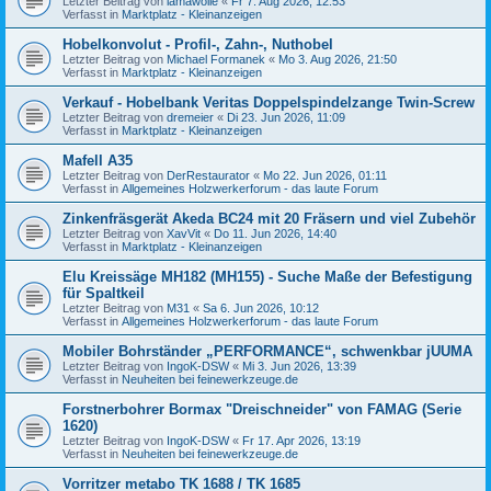
Letzter Beitrag von
lamawolle
«
Fr 7. Aug 2026, 12:53
Verfasst in
Marktplatz - Kleinanzeigen
Hobelkonvolut - Profil-, Zahn-, Nuthobel
Letzter Beitrag von
Michael Formanek
«
Mo 3. Aug 2026, 21:50
Verfasst in
Marktplatz - Kleinanzeigen
Verkauf - Hobelbank Veritas Doppelspindelzange Twin-Screw
Letzter Beitrag von
dremeier
«
Di 23. Jun 2026, 11:09
Verfasst in
Marktplatz - Kleinanzeigen
Mafell A35
Letzter Beitrag von
DerRestaurator
«
Mo 22. Jun 2026, 01:11
Verfasst in
Allgemeines Holzwerkerforum - das laute Forum
Zinkenfräsgerät Akeda BC24 mit 20 Fräsern und viel Zubehör
Letzter Beitrag von
XavVit
«
Do 11. Jun 2026, 14:40
Verfasst in
Marktplatz - Kleinanzeigen
Elu Kreissäge MH182 (MH155) - Suche Maße der Befestigung
für Spaltkeil
Letzter Beitrag von
M31
«
Sa 6. Jun 2026, 10:12
Verfasst in
Allgemeines Holzwerkerforum - das laute Forum
Mobiler Bohrständer „PERFORMANCE“, schwenkbar jUUMA
Letzter Beitrag von
IngoK-DSW
«
Mi 3. Jun 2026, 13:39
Verfasst in
Neuheiten bei feinewerkzeuge.de
Forstnerbohrer Bormax "Dreischneider" von FAMAG (Serie
1620)
Letzter Beitrag von
IngoK-DSW
«
Fr 17. Apr 2026, 13:19
Verfasst in
Neuheiten bei feinewerkzeuge.de
Vorritzer metabo TK 1688 / TK 1685