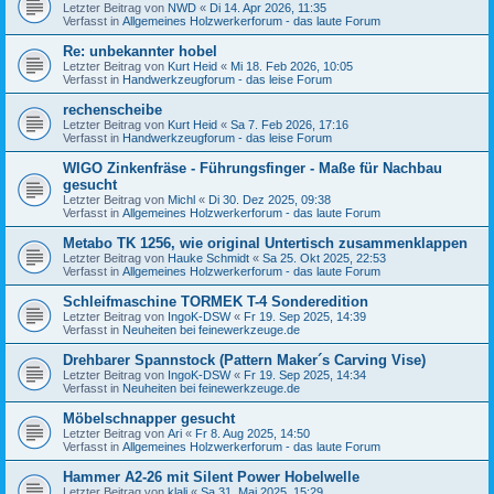
Letzter Beitrag von
NWD
«
Di 14. Apr 2026, 11:35
Verfasst in
Allgemeines Holzwerkerforum - das laute Forum
Re: unbekannter hobel
Letzter Beitrag von
Kurt Heid
«
Mi 18. Feb 2026, 10:05
Verfasst in
Handwerkzeugforum - das leise Forum
rechenscheibe
Letzter Beitrag von
Kurt Heid
«
Sa 7. Feb 2026, 17:16
Verfasst in
Handwerkzeugforum - das leise Forum
WIGO Zinkenfräse - Führungsfinger - Maße für Nachbau
gesucht
Letzter Beitrag von
Michl
«
Di 30. Dez 2025, 09:38
Verfasst in
Allgemeines Holzwerkerforum - das laute Forum
Metabo TK 1256, wie original Untertisch zusammenklappen
Letzter Beitrag von
Hauke Schmidt
«
Sa 25. Okt 2025, 22:53
Verfasst in
Allgemeines Holzwerkerforum - das laute Forum
Schleifmaschine TORMEK T-4 Sonderedition
Letzter Beitrag von
IngoK-DSW
«
Fr 19. Sep 2025, 14:39
Verfasst in
Neuheiten bei feinewerkzeuge.de
Drehbarer Spannstock (Pattern Maker´s Carving Vise)
Letzter Beitrag von
IngoK-DSW
«
Fr 19. Sep 2025, 14:34
Verfasst in
Neuheiten bei feinewerkzeuge.de
Möbelschnapper gesucht
Letzter Beitrag von
Ari
«
Fr 8. Aug 2025, 14:50
Verfasst in
Allgemeines Holzwerkerforum - das laute Forum
Hammer A2-26 mit Silent Power Hobelwelle
Letzter Beitrag von
klali
«
Sa 31. Mai 2025, 15:29