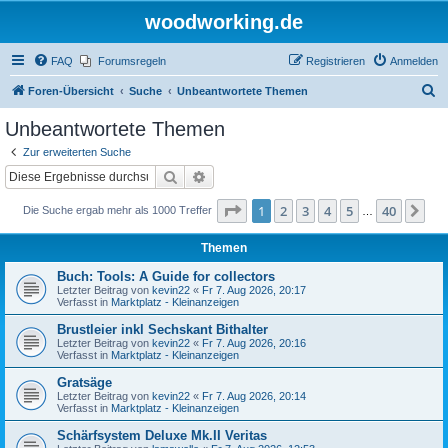
woodworking.de
FAQ
Forumsregeln
Registrieren
Anmelden
S
Foren-Übersicht
Suche
Unbeantwortete Themen
u
Unbeantwortete Themen
c
Zur erweiterten Suche
h
Suche
Erweiterte Suche
e
Seite
1
von
40
1
2
3
4
5
40
Nä
Die Suche ergab mehr als 1000 Treffer
…
Themen
Buch: Tools: A Guide for collectors
Letzter Beitrag von
kevin22
«
Fr 7. Aug 2026, 20:17
Verfasst in
Marktplatz - Kleinanzeigen
Brustleier inkl Sechskant Bithalter
Letzter Beitrag von
kevin22
«
Fr 7. Aug 2026, 20:16
Verfasst in
Marktplatz - Kleinanzeigen
Gratsäge
Letzter Beitrag von
kevin22
«
Fr 7. Aug 2026, 20:14
Verfasst in
Marktplatz - Kleinanzeigen
Schärfsystem Deluxe Mk.II Veritas