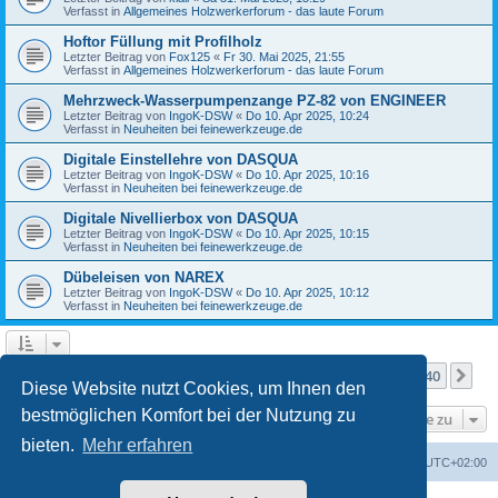
Verfasst in
Allgemeines Holzwerkerforum - das laute Forum
Hoftor Füllung mit Profilholz
Letzter Beitrag von
Fox125
«
Fr 30. Mai 2025, 21:55
Verfasst in
Allgemeines Holzwerkerforum - das laute Forum
Mehrzweck-Wasserpumpenzange PZ-82 von ENGINEER
Letzter Beitrag von
IngoK-DSW
«
Do 10. Apr 2025, 10:24
Verfasst in
Neuheiten bei feinewerkzeuge.de
Digitale Einstellehre von DASQUA
Letzter Beitrag von
IngoK-DSW
«
Do 10. Apr 2025, 10:16
Verfasst in
Neuheiten bei feinewerkzeuge.de
Digitale Nivellierbox von DASQUA
Letzter Beitrag von
IngoK-DSW
«
Do 10. Apr 2025, 10:15
Verfasst in
Neuheiten bei feinewerkzeuge.de
Dübeleisen von NAREX
Letzter Beitrag von
IngoK-DSW
«
Do 10. Apr 2025, 10:12
Verfasst in
Neuheiten bei feinewerkzeuge.de
Seite
1
von
40
1
2
3
4
5
40
Nä
Die Suche ergab mehr als 1000 Treffer
…
Diese Website nutzt Cookies, um Ihnen den
bestmöglichen Komfort bei der Nutzung zu
Gehe zu
bieten.
Mehr erfahren
Foren-Übersicht
Alle Zeiten sind
UTC+02:00