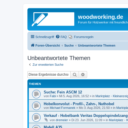
woodworking.de
Forum für Holzwerker mit freundli
Schnellzugriff
FAQ
Forumsregeln
Foren-Übersicht
Suche
Unbeantwortete Themen
Unbeantwortete Themen
Zur erweiterten Suche
Suche
Erweiterte Suche
THEMEN
Suche: Fein ASCM 12
von
Fabi
»
Mi 5. Aug 2026, 16:52
» in
Marktplatz - Kleinanzei
Hobelkonvolut - Profil-, Zahn-, Nuthobel
von
Michael Formanek
»
Mo 3. Aug 2026, 21:50
» in
Marktpla
Verkauf - Hobelbank Veritas Doppelspindelzan
von
dremeier
»
Di 23. Jun 2026, 11:09
» in
Marktplatz - 
Mafell A35