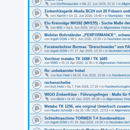
von
DerRestaurator
»
Mo 22. Jun 2026, 01:11
» in
Allge
Zinkenfräsgerät Akeda BC24 mit 20 Fräsern und
von
XavVit
»
Do 11. Jun 2026, 14:40
» in
Marktplatz - Kl
Elu Kreissäge MH182 (MH155) - Suche Maße der 
von
M31
»
Sa 6. Jun 2026, 10:12
» in
Allgemeines Holzw
Mobiler Bohrständer „PERFORMANCE“, schwe
von
IngoK-DSW
»
Mi 3. Jun 2026, 13:39
» in
Neuheiten bei f
Forstnerbohrer Bormax "Dreischneider" von FA
von
IngoK-DSW
»
Fr 17. Apr 2026, 13:19
» in
Neuheiten bei 
Vorritzer metabo TK 1688 / TK 1685
von
NWD
»
Di 14. Apr 2026, 11:35
» in
Allgemeines Holzwerk
Re: unbekannter hobel
von
Kurt Heid
»
Mi 18. Feb 2026, 10:05
» in
Handwerkzeu
rechenscheibe
von
Kurt Heid
»
Sa 7. Feb 2026, 17:16
» in
Handwerkzeugforu
WIGO Zinkenfräse - Führungsfinger - Maße für
von
Michl
»
Di 30. Dez 2025, 09:38
» in
Allgemeines Hol
Metabo TK 1256, wie original Untertisch zusa
von
Hauke Schmidt
»
Sa 25. Okt 2025, 22:53
» in
Allgemeine
Schleifmaschine TORMEK T-4 Sonderedition
von
IngoK-DSW
»
Fr 19. Sep 2025, 14:39
» in
Neuheiten bei