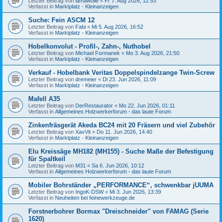
Letzter Beitrag von
lamawolle
«
Fr 7. Aug 2026, 12:53
Verfasst in
Marktplatz - Kleinanzeigen
Suche: Fein ASCM 12
Letzter Beitrag von
Fabi
«
Mi 5. Aug 2026, 16:52
Verfasst in
Marktplatz - Kleinanzeigen
Hobelkonvolut - Profil-, Zahn-, Nuthobel
Letzter Beitrag von
Michael Formanek
«
Mo 3. Aug 2026, 21:50
Verfasst in
Marktplatz - Kleinanzeigen
Verkauf - Hobelbank Veritas Doppelspindelzange Twin-Screw
Letzter Beitrag von
dremeier
«
Di 23. Jun 2026, 11:09
Verfasst in
Marktplatz - Kleinanzeigen
Mafell A35
Letzter Beitrag von
DerRestaurator
«
Mo 22. Jun 2026, 01:11
Verfasst in
Allgemeines Holzwerkerforum - das laute Forum
Zinkenfräsgerät Akeda BC24 mit 20 Fräsern und viel Zubehör
Letzter Beitrag von
XavVit
«
Do 11. Jun 2026, 14:40
Verfasst in
Marktplatz - Kleinanzeigen
Elu Kreissäge MH182 (MH155) - Suche Maße der Befestigung
für Spaltkeil
Letzter Beitrag von
M31
«
Sa 6. Jun 2026, 10:12
Verfasst in
Allgemeines Holzwerkerforum - das laute Forum
Mobiler Bohrständer „PERFORMANCE“, schwenkbar jUUMA
Letzter Beitrag von
IngoK-DSW
«
Mi 3. Jun 2026, 13:39
Verfasst in
Neuheiten bei feinewerkzeuge.de
Forstnerbohrer Bormax "Dreischneider" von FAMAG (Serie
1620)