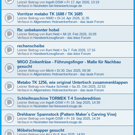
Letzter Beitrag von
IngoK-DSW
«
Fr 17. Apr 2026, 13:19
Verfasst in
Neuheiten bei feinewerkzeuge.de
Vorritzer metabo TK 1688 / TK 1685
Letzter Beitrag von
NWD
«
Di 14. Apr 2026, 11:35
Verfasst in
Allgemeines Holzwerkerforum - das laute Forum
Re: unbekannter hobel
Letzter Beitrag von
Kurt Heid
«
Mi 18. Feb 2026, 10:05
Verfasst in
Handwerkzeugforum - das leise Forum
rechenscheibe
Letzter Beitrag von
Kurt Heid
«
Sa 7. Feb 2026, 17:16
Verfasst in
Handwerkzeugforum - das leise Forum
WIGO Zinkenfräse - Führungsfinger - Maße für Nachbau
gesucht
Letzter Beitrag von
Michl
«
Di 30. Dez 2025, 09:38
Verfasst in
Allgemeines Holzwerkerforum - das laute Forum
Metabo TK 1256, wie original Untertisch zusammenklappen
Letzter Beitrag von
Hauke Schmidt
«
Sa 25. Okt 2025, 22:53
Verfasst in
Allgemeines Holzwerkerforum - das laute Forum
Schleifmaschine TORMEK T-4 Sonderedition
Letzter Beitrag von
IngoK-DSW
«
Fr 19. Sep 2025, 14:39
Verfasst in
Neuheiten bei feinewerkzeuge.de
Drehbarer Spannstock (Pattern Maker´s Carving Vise)
Letzter Beitrag von
IngoK-DSW
«
Fr 19. Sep 2025, 14:34
Verfasst in
Neuheiten bei feinewerkzeuge.de
Möbelschnapper gesucht
Letzter Beitrag von
Ari
«
Fr 8. Aug 2025, 14:50