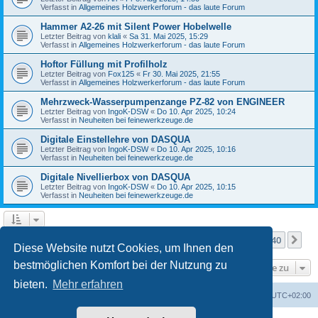
Verfasst in
Allgemeines Holzwerkerforum - das laute Forum
Hammer A2-26 mit Silent Power Hobelwelle
Letzter Beitrag von
klali
«
Sa 31. Mai 2025, 15:29
Verfasst in
Allgemeines Holzwerkerforum - das laute Forum
Hoftor Füllung mit Profilholz
Letzter Beitrag von
Fox125
«
Fr 30. Mai 2025, 21:55
Verfasst in
Allgemeines Holzwerkerforum - das laute Forum
Mehrzweck-Wasserpumpenzange PZ-82 von ENGINEER
Letzter Beitrag von
IngoK-DSW
«
Do 10. Apr 2025, 10:24
Verfasst in
Neuheiten bei feinewerkzeuge.de
Digitale Einstellehre von DASQUA
Letzter Beitrag von
IngoK-DSW
«
Do 10. Apr 2025, 10:16
Verfasst in
Neuheiten bei feinewerkzeuge.de
Digitale Nivellierbox von DASQUA
Letzter Beitrag von
IngoK-DSW
«
Do 10. Apr 2025, 10:15
Verfasst in
Neuheiten bei feinewerkzeuge.de
Seite
1
von
40
1
2
3
4
5
40
Nä
Die Suche ergab mehr als 1000 Treffer
…
Diese Website nutzt Cookies, um Ihnen den
bestmöglichen Komfort bei der Nutzung zu
Gehe zu
bieten.
Mehr erfahren
Foren-Übersicht
Alle Zeiten sind
UTC+02:00