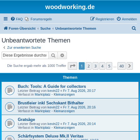
woodworking.de
FAQ
Forumsregeln
Registrieren
Anmelden
S
Foren-Übersicht
Suche
Unbeantwortete Themen
u
Unbeantwortete Themen
c
Zur erweiterten Suche
h
Suche
Erweiterte Suche
e
Seite
1
von
40
1
2
3
4
5
40
Nä
Die Suche ergab mehr als 1000 Treffer
…
Themen
Buch: Tools: A Guide for collectors
Letzter Beitrag von
kevin22
«
Fr 7. Aug 2026, 20:17
Verfasst in
Marktplatz - Kleinanzeigen
Brustleier inkl Sechskant Bithalter
Letzter Beitrag von
kevin22
«
Fr 7. Aug 2026, 20:16
Verfasst in
Marktplatz - Kleinanzeigen
Gratsäge
Letzter Beitrag von
kevin22
«
Fr 7. Aug 2026, 20:14
Verfasst in
Marktplatz - Kleinanzeigen
Schärfsystem Deluxe Mk.II Veritas