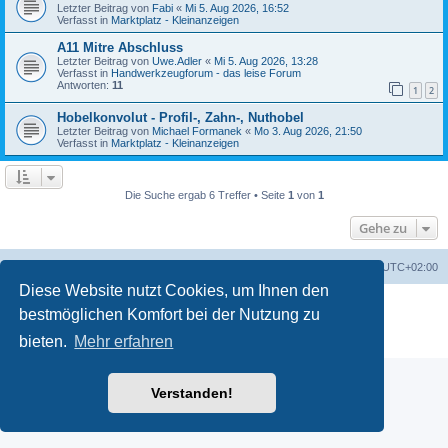
Letzter Beitrag von
Fabi
«
Mi 5. Aug 2026, 16:52
Verfasst in
Marktplatz - Kleinanzeigen
A11 Mitre Abschluss
Letzter Beitrag von
Uwe.Adler
«
Mi 5. Aug 2026, 13:28
Verfasst in
Handwerkzeugforum - das leise Forum
Antworten:
11
1
2
Hobelkonvolut - Profil-, Zahn-, Nuthobel
Letzter Beitrag von
Michael Formanek
«
Mo 3. Aug 2026, 21:50
Verfasst in
Marktplatz - Kleinanzeigen
Die Suche ergab 6 Treffer • Seite
1
von
1
Gehe zu
Foren-Übersicht
Alle Zeiten sind
UTC+02:00
Diese Website nutzt Cookies, um Ihnen den
Powered by
phpBB
® Forum Software © phpBB Limited
bestmöglichen Komfort bei der Nutzung zu
Deutsche Übersetzung durch
phpBB.de
bieten.
Mehr erfahren
Datenschutz
|
Nutzungsbedingungen
Verstanden!