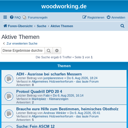
woodworking.de
FAQ
Forumsregeln
Registrieren
Anmelden
S
Foren-Übersicht
Suche
Aktive Themen
u
Aktive Themen
c
Zur erweiterten Suche
h
Suche
Erweiterte Suche
e
Die Suche ergab 6 Treffer • Seite
1
von
1
Themen
ADH - Ausrisse bei scharfen Messern
Letzter Beitrag von
justplanesteve
«
Do 6. Aug 2026, 18:24
Verfasst in
Allgemeines Holzwerkerforum - das laute Forum
Antworten:
8
Protool Quadrill DPD 20 4
Letzter Beitrag von
Fabi
«
Do 6. Aug 2026, 16:14
Verfasst in
Marktplatz - Kleinanzeigen
Antworten:
2
Brauche eure Hilfe zum Bestimmen, heimisches Obstholz
Letzter Beitrag von
Andreas Winkler
«
Do 6. Aug 2026, 05:41
Verfasst in
Allgemeines Holzwerkerforum - das laute Forum
Antworten:
5
Suche: Fein ASCM 12