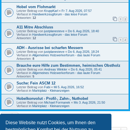
Hobel vom Flohmarkt
Letzter Beitrag von
KruppKarl
«
Fr 7. Aug 2026, 07:57
Verfasst in
Handwerkzeugforum - das leise Forum
Antworten:
12
1
2
A11 Mitre Abschluss
Letzter Beitrag von
justplanesteve
«
Do 6. Aug 2026, 18:40
Verfasst in
Handwerkzeugforum - das leise Forum
Antworten:
12
1
2
ADH - Ausrisse bei scharfen Messern
Letzter Beitrag von
justplanesteve
«
Do 6. Aug 2026, 18:24
Verfasst in
Allgemeines Holzwerkerforum - das laute Forum
Antworten:
8
Brauche eure Hilfe zum Bestimmen, heimisches Obstholz
Letzter Beitrag von
Andreas Winkler
«
Do 6. Aug 2026, 05:41
Verfasst in
Allgemeines Holzwerkerforum - das laute Forum
Antworten:
5
Suche: Fein ASCM 12
Letzter Beitrag von
Fabi
«
Mi 5. Aug 2026, 16:52
Verfasst in
Marktplatz - Kleinanzeigen
Hobelkonvolut - Profil-, Zahn-, Nuthobel
Letzter Beitrag von
Michael Formanek
«
Mo 3. Aug 2026, 21:50
Verfasst in
Marktplatz - Kleinanzeigen
Die Suche ergab 10 Treffer • Seite
1
von
1
Diese Website nutzt Cookies, um Ihnen den
bestmöglichen Komfort bei der Nutzung zu