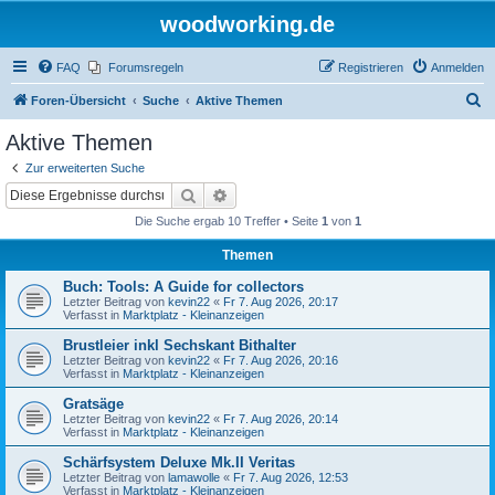
woodworking.de
FAQ
Forumsregeln
Registrieren
Anmelden
S
Foren-Übersicht
Suche
Aktive Themen
u
Aktive Themen
c
Zur erweiterten Suche
h
Suche
Erweiterte Suche
e
Die Suche ergab 10 Treffer • Seite
1
von
1
Themen
Buch: Tools: A Guide for collectors
Letzter Beitrag von
kevin22
«
Fr 7. Aug 2026, 20:17
Verfasst in
Marktplatz - Kleinanzeigen
Brustleier inkl Sechskant Bithalter
Letzter Beitrag von
kevin22
«
Fr 7. Aug 2026, 20:16
Verfasst in
Marktplatz - Kleinanzeigen
Gratsäge
Letzter Beitrag von
kevin22
«
Fr 7. Aug 2026, 20:14
Verfasst in
Marktplatz - Kleinanzeigen
Schärfsystem Deluxe Mk.II Veritas
Letzter Beitrag von
lamawolle
«
Fr 7. Aug 2026, 12:53
Verfasst in
Marktplatz - Kleinanzeigen