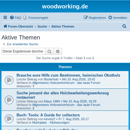
woodworking.de
FAQ
Forumsregeln
Registrieren
Anmelden
S
Foren-Übersicht
Suche
Aktive Themen
u
Aktive Themen
c
Zur erweiterten Suche
h
Suche
Erweiterte Suche
e
Die Suche ergab 9 Treffer • Seite
1
von
1
Themen
Brauche eure Hilfe zum Bestimmen, heimisches Obstholz
Letzter Beitrag von
flüsterholz
«
Mo 10. Aug 2026, 18:42
Verfasst in
Allgemeines Holzwerkerforum - das laute Forum
Antworten:
7
Suche jemand der altes Holzbearbeitungswerkzeug
restauriert
Letzter Beitrag von
Klaus 1980
«
Mo 10. Aug 2026, 18:29
Verfasst in
Allgemeines Holzwerkerforum - das laute Forum
Antworten:
2
Buch: Tools: A Guide for collectors
Letzter Beitrag von
kevin22
«
Fr 7. Aug 2026, 20:17
Verfasst in
Marktplatz - Kleinanzeigen