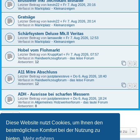
Brustleier inkl Sechskant Bithalter
Letzter Beitrag von
kevin22
«
Fr 7. Aug 2026, 20:16
Verfasst in
Marktplatz - Kleinanzeigen
Gratsäge
Letzter Beitrag von
kevin22
«
Fr 7. Aug 2026, 20:14
Verfasst in
Marktplatz - Kleinanzeigen
Schärfsystem Deluxe Mk.II Veritas
Letzter Beitrag von
lamawolle
«
Fr 7. Aug 2026, 12:53
Verfasst in
Marktplatz - Kleinanzeigen
Hobel vom Flohmarkt
Letzter Beitrag von
KruppKarl
«
Fr 7. Aug 2026, 07:57
Verfasst in
Handwerkzeugforum - das leise Forum
Antworten:
12
1
2
A11 Mitre Abschluss
Letzter Beitrag von
justplanesteve
«
Do 6. Aug 2026, 18:40
Verfasst in
Handwerkzeugforum - das leise Forum
Antworten:
12
1
2
ADH - Ausrisse bei scharfen Messern
Letzter Beitrag von
justplanesteve
«
Do 6. Aug 2026, 18:24
Verfasst in
Allgemeines Holzwerkerforum - das laute Forum
Antworten:
8
Die Suche ergab 9 Treffer • Seite
1
von
1
Diese Website nutzt Cookies, um Ihnen den
bestmöglichen Komfort bei der Nutzung zu
Gehe zu
bieten.
Mehr erfahren