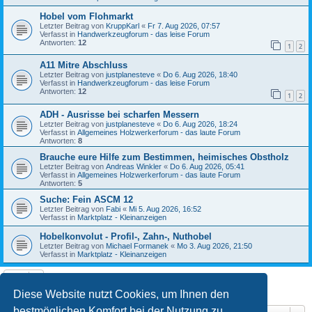
Hobel vom Flohmarkt
Letzter Beitrag von
KruppKarl
«
Fr 7. Aug 2026, 07:57
Verfasst in
Handwerkzeugforum - das leise Forum
Antworten:
12
1
2
A11 Mitre Abschluss
Letzter Beitrag von
justplanesteve
«
Do 6. Aug 2026, 18:40
Verfasst in
Handwerkzeugforum - das leise Forum
Antworten:
12
1
2
ADH - Ausrisse bei scharfen Messern
Letzter Beitrag von
justplanesteve
«
Do 6. Aug 2026, 18:24
Verfasst in
Allgemeines Holzwerkerforum - das laute Forum
Antworten:
8
Brauche eure Hilfe zum Bestimmen, heimisches Obstholz
Letzter Beitrag von
Andreas Winkler
«
Do 6. Aug 2026, 05:41
Verfasst in
Allgemeines Holzwerkerforum - das laute Forum
Antworten:
5
Suche: Fein ASCM 12
Letzter Beitrag von
Fabi
«
Mi 5. Aug 2026, 16:52
Verfasst in
Marktplatz - Kleinanzeigen
Hobelkonvolut - Profil-, Zahn-, Nuthobel
Letzter Beitrag von
Michael Formanek
«
Mo 3. Aug 2026, 21:50
Verfasst in
Marktplatz - Kleinanzeigen
Die Suche ergab 10 Treffer • Seite
1
von
1
Diese Website nutzt Cookies, um Ihnen den
bestmöglichen Komfort bei der Nutzung zu