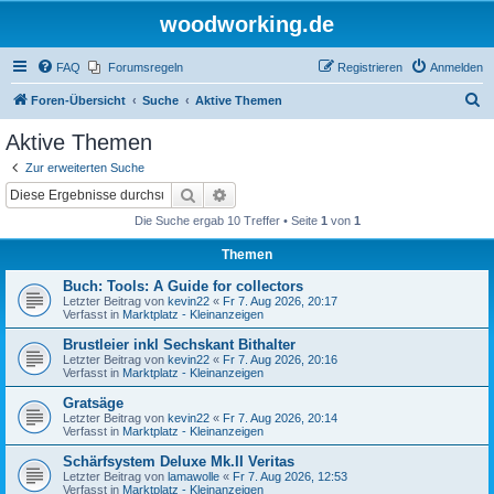
woodworking.de
FAQ
Forumsregeln
Registrieren
Anmelden
S
Foren-Übersicht
Suche
Aktive Themen
u
Aktive Themen
c
Zur erweiterten Suche
h
Suche
Erweiterte Suche
e
Die Suche ergab 10 Treffer • Seite
1
von
1
Themen
Buch: Tools: A Guide for collectors
Letzter Beitrag von
kevin22
«
Fr 7. Aug 2026, 20:17
Verfasst in
Marktplatz - Kleinanzeigen
Brustleier inkl Sechskant Bithalter
Letzter Beitrag von
kevin22
«
Fr 7. Aug 2026, 20:16
Verfasst in
Marktplatz - Kleinanzeigen
Gratsäge
Letzter Beitrag von
kevin22
«
Fr 7. Aug 2026, 20:14
Verfasst in
Marktplatz - Kleinanzeigen
Schärfsystem Deluxe Mk.II Veritas
Letzter Beitrag von
lamawolle
«
Fr 7. Aug 2026, 12:53
Verfasst in
Marktplatz - Kleinanzeigen