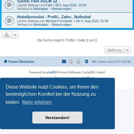
Suche: Fein ASCM 12
Letzter Beitrag von
Fabi
«
Mi 5. Aug 2026, 16:52
Verfasst in
Marktplatz - Kleinanzeigen
Hobelkonvolut - Profil-, Zahn-, Nuthobel
Letzter Beitrag von
Michael Formanek
«
Mo 3. Aug 2026, 21:50
Verfasst in
Marktplatz - Kleinanzeigen
Die Suche ergab 5 Treffer • Seite
1
von
1
Gehe zu
Foren-Übersicht
Alle Zeiten sind
UTC+02:00
Powered by
phpBB
® Forum Software © phpBB Limited
Deutsche Übersetzung durch
phpBB.de
Datenschutz
|
Nutzungsbedingungen
Diese Website nutzt Cookies, um Ihnen den
bestmöglichen Komfort bei der Nutzung zu
bieten.
Mehr erfahren
Verstanden!