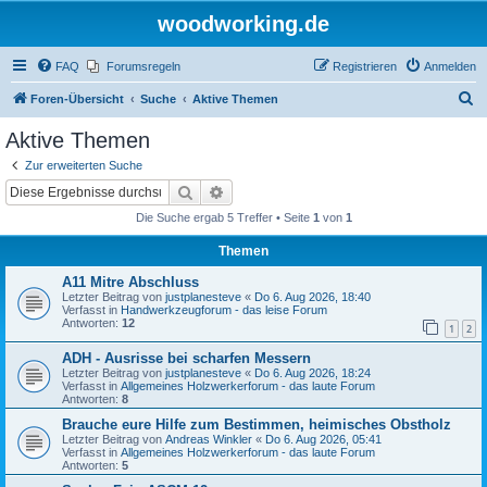
woodworking.de
FAQ
Forumsregeln
Registrieren
Anmelden
S
Foren-Übersicht
Suche
Aktive Themen
u
Aktive Themen
c
Zur erweiterten Suche
h
Suche
Erweiterte Suche
e
Die Suche ergab 5 Treffer • Seite
1
von
1
Themen
A11 Mitre Abschluss
Letzter Beitrag von
justplanesteve
«
Do 6. Aug 2026, 18:40
Verfasst in
Handwerkzeugforum - das leise Forum
Antworten:
12
1
2
ADH - Ausrisse bei scharfen Messern
Letzter Beitrag von
justplanesteve
«
Do 6. Aug 2026, 18:24
Verfasst in
Allgemeines Holzwerkerforum - das laute Forum
Antworten:
8
Brauche eure Hilfe zum Bestimmen, heimisches Obstholz
Letzter Beitrag von
Andreas Winkler
«
Do 6. Aug 2026, 05:41
Verfasst in
Allgemeines Holzwerkerforum - das laute Forum
Antworten:
5