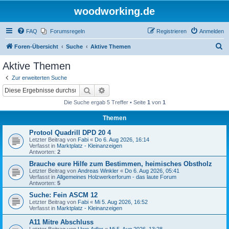
woodworking.de
FAQ
Forumsregeln
Registrieren
Anmelden
S
Foren-Übersicht
Suche
Aktive Themen
u
Aktive Themen
c
Zur erweiterten Suche
h
Suche
Erweiterte Suche
e
Die Suche ergab 5 Treffer • Seite
1
von
1
Themen
Protool Quadrill DPD 20 4
Letzter Beitrag von
Fabi
«
Do 6. Aug 2026, 16:14
Verfasst in
Marktplatz - Kleinanzeigen
Antworten:
2
Brauche eure Hilfe zum Bestimmen, heimisches Obstholz
Letzter Beitrag von
Andreas Winkler
«
Do 6. Aug 2026, 05:41
Verfasst in
Allgemeines Holzwerkerforum - das laute Forum
Antworten:
5
Suche: Fein ASCM 12
Letzter Beitrag von
Fabi
«
Mi 5. Aug 2026, 16:52
Verfasst in
Marktplatz - Kleinanzeigen
A11 Mitre Abschluss
Letzter Beitrag von
Uwe.Adler
«
Mi 5. Aug 2026, 13:28