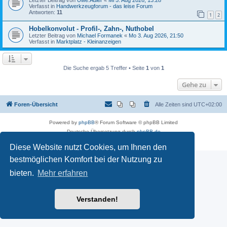
Verfasst in
Handwerkzeugforum - das leise Forum
Antworten:
11
1
2
Hobelkonvolut - Profil-, Zahn-, Nuthobel
Letzter Beitrag von
Michael Formanek
«
Mo 3. Aug 2026, 21:50
Verfasst in
Marktplatz - Kleinanzeigen
Die Suche ergab 5 Treffer • Seite
1
von
1
Gehe zu
Foren-Übersicht
Alle Zeiten sind
UTC+02:00
Powered by
phpBB
® Forum Software © phpBB Limited
Deutsche Übersetzung durch
phpBB.de
Datenschutz
|
Nutzungsbedingungen
Diese Website nutzt Cookies, um Ihnen den
bestmöglichen Komfort bei der Nutzung zu
bieten.
Mehr erfahren
Verstanden!