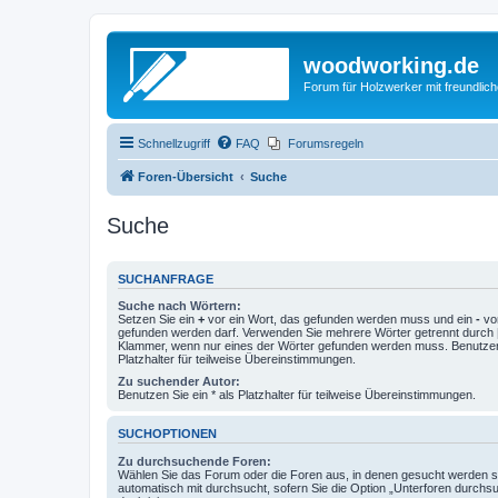
woodworking.de
Forum für Holzwerker mit freundli
Schnellzugriff
FAQ
Forumsregeln
Foren-Übersicht
Suche
Suche
SUCHANFRAGE
Suche nach Wörtern:
Setzen Sie ein
+
vor ein Wort, das gefunden werden muss und ein
-
vor
gefunden werden darf. Verwenden Sie mehrere Wörter getrennt durch
Klammer, wenn nur eines der Wörter gefunden werden muss. Benutzen 
Platzhalter für teilweise Übereinstimmungen.
Zu suchender Autor:
Benutzen Sie ein * als Platzhalter für teilweise Übereinstimmungen.
SUCHOPTIONEN
Zu durchsuchende Foren:
Wählen Sie das Forum oder die Foren aus, in denen gesucht werden so
automatisch mit durchsucht, sofern Sie die Option „Unterforen durchs