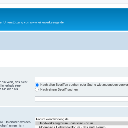
cher Unterstützung von www.feinewerkzeuge.de
 ein Wort, das nicht
Nach allen Begriffen suchen oder Suche wie angegeben verwe
|
innerhalb einer
Sie ein * als
Nach einem Begriff suchen
ll. Unterforen werden
uchen“ unten nicht