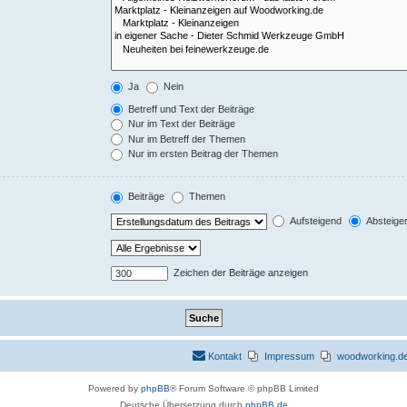
Ja
Nein
Betreff und Text der Beiträge
Nur im Text der Beiträge
Nur im Betreff der Themen
Nur im ersten Beitrag der Themen
Beiträge
Themen
Aufsteigend
Absteige
Zeichen der Beiträge anzeigen
Kontakt
Impressum
woodworking.de 
Powered by
phpBB
® Forum Software © phpBB Limited
Deutsche Übersetzung durch
phpBB.de