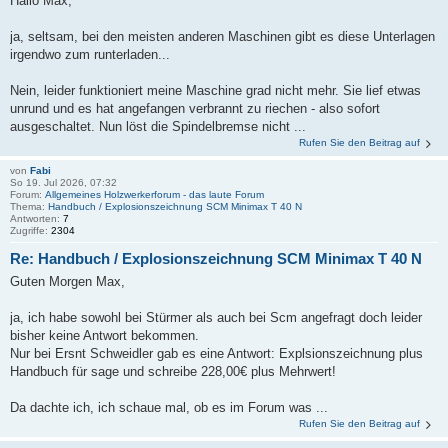
Hallo Max,
ja, seltsam, bei den meisten anderen Maschinen gibt es diese Unterlagen
irgendwo zum runterladen...
Nein, leider funktioniert meine Maschine grad nicht mehr. Sie lief etwas
unrund und es hat angefangen verbrannt zu riechen - also sofort
ausgeschaltet. Nun löst die Spindelbremse nicht ...
Rufen Sie den Beitrag auf
von
Fabi
So 19. Jul 2026, 07:32
Forum:
Allgemeines Holzwerkerforum - das laute Forum
Thema:
Handbuch / Explosionszeichnung SCM Minimax T 40 N
Antworten:
7
Zugriffe:
2304
Re: Handbuch / Explosionszeichnung SCM Minimax T 40 N
Guten Morgen Max,
ja, ich habe sowohl bei Stürmer als auch bei Scm angefragt doch leider
bisher keine Antwort bekommen.
Nur bei Ersnt Schweidler gab es eine Antwort: Explsionszeichnung plus
Handbuch für sage und schreibe 228,00€ plus Mehrwert!
Da dachte ich, ich schaue mal, ob es im Forum was ...
Rufen Sie den Beitrag auf