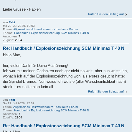
Liebe Grüsse - Fabien
Rufen Sie den Beitrag auf
von
Fabi
Mo 20. Jul 2026, 19:53
Forum:
Allgemeines Holzwerkerforum - das laute Forum
Thema:
Handbuch / Explosionszeichnung SCM Minimax T 40 N
Antworten:
7
Zugriffe:
2304
Re: Handbuch / Explosionszeichnung SCM Minimax T 40 N
Hallo Max,
hei, vielen Dank für Deine Ausführung!
Ich war mit meinen Gedanken noch gar nicht so weit, aber nun weiss ich,
wonach ich auf der Explosionszeichnung wohl als erstes gesucht hätte:
die Spindel-Bremse. Nun weiss ich wo sie (aller Warscheinlichkeit nach)
steckt - es sollte also kein all ...
Rufen Sie den Beitrag auf
von
Fabi
So 19. Jul 2026, 12:07
Forum:
Allgemeines Holzwerkerforum - das laute Forum
Thema:
Handbuch / Explosionszeichnung SCM Minimax T 40 N
Antworten:
7
Zugriffe:
2304
Re: Handbuch / Explosionszeichnung SCM Minimax T 40 N