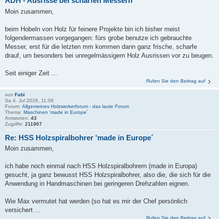
ADH - Ausrisse bei scharfen Messern
Moin zusammen,
beim Hobeln von Holz für feinere Projekte bin ich bisher meist
folgendermassen vorgegangen: fürs grobe benutze ich gebrauchte
Messer, erst für die letzten mm kommen dann ganz frische, scharfe
drauf, um besonders bei unregelmässigem Holz Ausrissen vor zu beugen.
Seit einiger Zeit ...
Rufen Sie den Beitrag auf
von
Fabi
Sa 4. Jul 2026, 11:06
Forum:
Allgemeines Holzwerkerforum - das laute Forum
Thema:
Maschinen 'made in Europe´
Antworten:
43
Zugriffe:
211967
Re: HSS Holzspiralbohrer 'made in Europe´
Moin zusammen,
ich habe noch einmal nach HSS Holzspiralbohrern (made in Europa)
gesucht, ja ganz bewusst HSS Holzspiralbohrer, also die, die sich für die
Anwendung in Handmaschinen bei geringeren Drehzahlen eignen.
Wie Max vermutet hat werden (so hat es mir der Chef persönlich
versichert ...
Rufen Sie den Beitrag auf