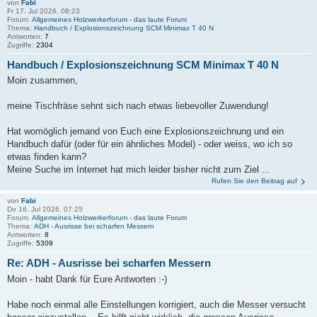
von
Fabi
Fr 17. Jul 2026, 08:23
Forum:
Allgemeines Holzwerkerforum - das laute Forum
Thema:
Handbuch / Explosionszeichnung SCM Minimax T 40 N
Antworten:
7
Zugriffe:
2304
Handbuch / Explosionszeichnung SCM Minimax T 40 N
Moin zusammen,
meine Tischfräse sehnt sich nach etwas liebevoller Zuwendung!
Hat womöglich jemand von Euch eine Explosionszeichnung und ein
Handbuch dafür (oder für ein ähnliches Model) - oder weiss, wo ich so
etwas finden kann?
Meine Suche im Internet hat mich leider bisher nicht zum Ziel ...
Rufen Sie den Beitrag auf
von
Fabi
Do 16. Jul 2026, 07:25
Forum:
Allgemeines Holzwerkerforum - das laute Forum
Thema:
ADH - Ausrisse bei scharfen Messern
Antworten:
8
Zugriffe:
5309
Re: ADH - Ausrisse bei scharfen Messern
Moin - habt Dank für Eure Antworten :-)
Habe noch einmal alle Einstellungen korrigiert, auch die Messer versucht