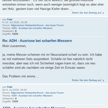
besser einzustellen... Es hilft nicht wirklich, die grossen Ausrisse
entstehen immer noch, wenn auch weniger (womöglich liegt es aber eher
am Holz, gestern kam viel Harzige Kiefer drann ...
Rufen Sie den Beitrag auf
von
Fabi
Fr 10. Jul 2026, 18:38
Forum:
Allgemeines Holzwerkerforum - das laute Forum
Thema:
ADH - Ausrisse bei scharfen Messern
Antworten:
8
Zugriffe:
5309
Re: ADH - Ausrisse bei scharfen Messern
Moin zusammen,
ja, meine Messer scheinen mir im Neuzustand scharf zu sein. Ich habe
es mit mehreren Sets ausprobiert. Schärfe ist hier natürlich nicht
messbar, aber was ich mit Sicherheit sagen kann ist, dass sie neu
schärfer sind als nachdem sie einige Zeit im Einsatz waren.
Das Problem mit einme ...
Rufen Sie den Beitrag auf
von
Fabi
Do 9. Jul 2026, 18:45
Forum:
Allgemeines Holzwerkerforum - das laute Forum
Thema:
ADH - Ausrisse bei scharfen Messern
Antworten:
8
Zugriffe:
5309