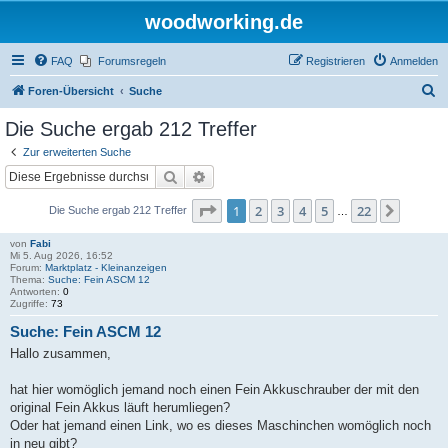
woodworking.de
FAQ
Forumsregeln
Registrieren
Anmelden
S
Foren-Übersicht
Suche
u
Die Suche ergab 212 Treffer
c
Zur erweiterten Suche
h
Suche
Erweiterte Suche
e
Seite
1
von
22
1
2
3
4
5
22
Nächst
Die Suche ergab 212 Treffer
…
von
Fabi
Mi 5. Aug 2026, 16:52
Forum:
Marktplatz - Kleinanzeigen
Thema:
Suche: Fein ASCM 12
Antworten:
0
Zugriffe:
73
Suche: Fein ASCM 12
Hallo zusammen,
hat hier womöglich jemand noch einen Fein Akkuschrauber der mit den
original Fein Akkus läuft herumliegen?
Oder hat jemand einen Link, wo es dieses Maschinchen womöglich noch
in neu gibt?