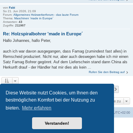
von
Fabi
So 21. Jun 2026, 21:09
Forum:
Allgemeines Holzwerkerforum - das laute Forum
Thema:
Maschinen 'made in Europe´
Antworten:
43
Zugriffe:
211967
Re: Holzspiralbohrer 'made in Europe´
Hallo Johannes, hallo Peter,
auch ich war davon ausgegangen, dass Famag (zumindest fast alles) in
Remscheid produziert. Nicht nur, aber auch deswegen habe ich mir einen
Satz Famag Bohrer gegönnt. Auf dem Lieferschein stand dann China als
Herkunft drauf - der Händler hat mir dies als kein ...
Rufen Sie den Beitrag auf
Seite
1
von
22
1
2
3
4
5
22
Nächst
Die Suche ergab 212 Treffer
…
Diese Website nutzt Cookies, um Ihnen den
bestmöglichen Komfort bei der Nutzung zu
Gehe zu
bieten.
Mehr erfahren
Foren-Übersicht
Alle Zeiten sind
UTC+02:00
Verstanden!
Powered by
phpBB
® Forum Software © phpBB Limited
Deutsche Übersetzung durch
phpBB.de