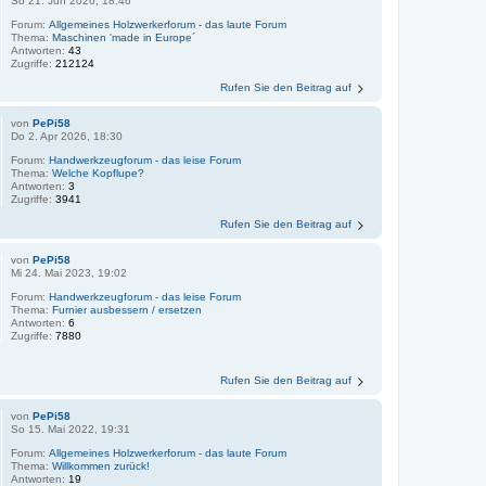
So 21. Jun 2026, 18:46
Forum:
Allgemeines Holzwerkerforum - das laute Forum
Thema:
Maschinen 'made in Europe´
Antworten:
43
Zugriffe:
212124
Rufen Sie den Beitrag auf
von
PePi58
Do 2. Apr 2026, 18:30
Forum:
Handwerkzeugforum - das leise Forum
Thema:
Welche Kopflupe?
Antworten:
3
Zugriffe:
3941
Rufen Sie den Beitrag auf
von
PePi58
Mi 24. Mai 2023, 19:02
Forum:
Handwerkzeugforum - das leise Forum
Thema:
Furnier ausbessern / ersetzen
Antworten:
6
Zugriffe:
7880
Rufen Sie den Beitrag auf
von
PePi58
So 15. Mai 2022, 19:31
Forum:
Allgemeines Holzwerkerforum - das laute Forum
Thema:
Willkommen zurück!
Antworten:
19