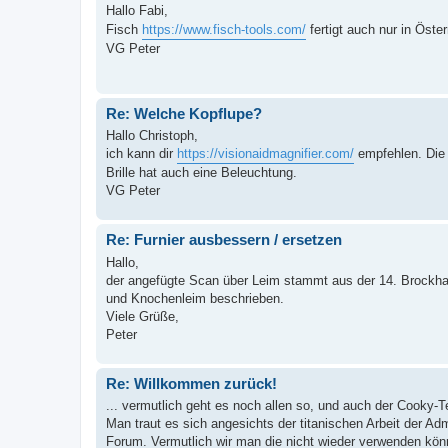
Hallo Fabi,
Fisch
https://www.fisch-tools.com/
fertigt auch nur in Öste
VG Peter
Re: Welche Kopflupe?
Hallo Christoph,
ich kann dir
https://visionaidmagnifier.com/
empfehlen. Die 
Brille hat auch eine Beleuchtung.
VG Peter
Re: Furnier ausbessern / ersetzen
Hallo,
der angefügte Scan über Leim stammt aus der 14. Brockhau
und Knochenleim beschrieben.
Viele Grüße,
Peter
Re: Willkommen zurück!
... vermutlich geht es noch allen so, und auch der Cooky-Te
Man traut es sich angesichts der titanischen Arbeit der Admi
Forum. Vermutlich wir man die nicht wieder verwenden könn