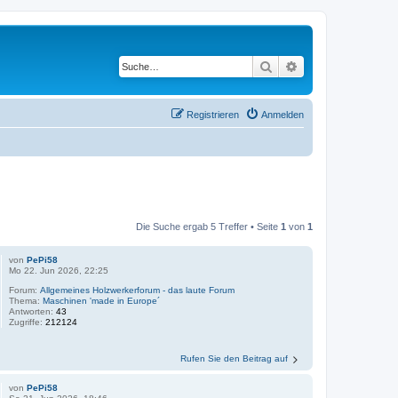
Suche
Erweiterte Suche
Registrieren
Anmelden
Die Suche ergab 5 Treffer • Seite
1
von
1
von
PePi58
Mo 22. Jun 2026, 22:25
Forum:
Allgemeines Holzwerkerforum - das laute Forum
Thema:
Maschinen 'made in Europe´
Antworten:
43
Zugriffe:
212124
Rufen Sie den Beitrag auf
von
PePi58