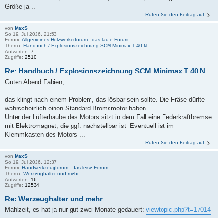
Größe ja ...
Rufen Sie den Beitrag auf
von
MaxS
So 19. Jul 2026, 21:53
Forum:
Allgemeines Holzwerkerforum - das laute Forum
Thema:
Handbuch / Explosionszeichnung SCM Minimax T 40 N
Antworten:
7
Zugriffe:
2510
Re: Handbuch / Explosionszeichnung SCM Minimax T 40 N
Guten Abend Fabien,
das klingt nach einem Problem, das lösbar sein sollte. Die Fräse dürfte
wahrscheinlich einen Standard-Bremsmotor haben.
Unter der Lüfterhaube des Motors sitzt in dem Fall eine Federkraftbremse
mit Elektromagnet, die ggf. nachstellbar ist. Eventuell ist im
Klemmkasten des Motors ...
Rufen Sie den Beitrag auf
von
MaxS
So 19. Jul 2026, 12:37
Forum:
Handwerkzeugforum - das leise Forum
Thema:
Werzeughalter und mehr
Antworten:
16
Zugriffe:
12534
Re: Werzeughalter und mehr
Mahlzeit, es hat ja nur gut zwei Monate gedauert:
viewtopic.php?t=17014