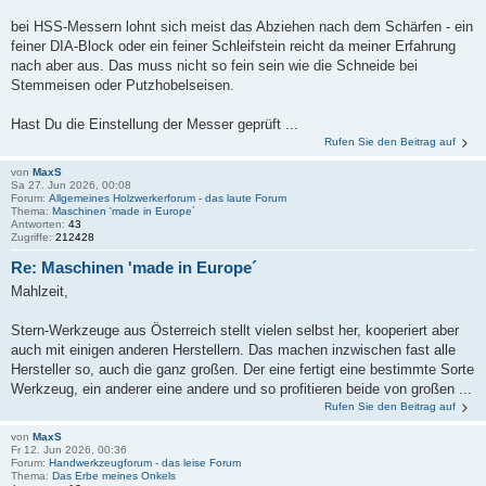
bei HSS-Messern lohnt sich meist das Abziehen nach dem Schärfen - ein
feiner DIA-Block oder ein feiner Schleifstein reicht da meiner Erfahrung
nach aber aus. Das muss nicht so fein sein wie die Schneide bei
Stemmeisen oder Putzhobelseisen.
Hast Du die Einstellung der Messer geprüft ...
Rufen Sie den Beitrag auf
von
MaxS
Sa 27. Jun 2026, 00:08
Forum:
Allgemeines Holzwerkerforum - das laute Forum
Thema:
Maschinen 'made in Europe´
Antworten:
43
Zugriffe:
212428
Re: Maschinen 'made in Europe´
Mahlzeit,
Stern-Werkzeuge aus Österreich stellt vielen selbst her, kooperiert aber
auch mit einigen anderen Herstellern. Das machen inzwischen fast alle
Hersteller so, auch die ganz großen. Der eine fertigt eine bestimmte Sorte
Werkzeug, ein anderer eine andere und so profitieren beide von großen ...
Rufen Sie den Beitrag auf
von
MaxS
Fr 12. Jun 2026, 00:36
Forum:
Handwerkzeugforum - das leise Forum
Thema:
Das Erbe meines Onkels