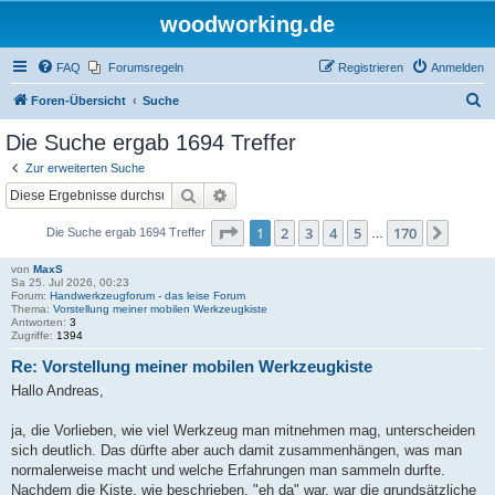
woodworking.de
FAQ
Forumsregeln
Registrieren
Anmelden
S
Foren-Übersicht
Suche
u
Die Suche ergab 1694 Treffer
c
Zur erweiterten Suche
h
Suche
Erweiterte Suche
e
Seite
1
von
170
1
2
3
4
5
170
Nächs
Die Suche ergab 1694 Treffer
…
von
MaxS
Sa 25. Jul 2026, 00:23
Forum:
Handwerkzeugforum - das leise Forum
Thema:
Vorstellung meiner mobilen Werkzeugkiste
Antworten:
3
Zugriffe:
1394
Re: Vorstellung meiner mobilen Werkzeugkiste
Hallo Andreas,
ja, die Vorlieben, wie viel Werkzeug man mitnehmen mag, unterscheiden
sich deutlich. Das dürfte aber auch damit zusammenhängen, was man
normalerweise macht und welche Erfahrungen man sammeln durfte.
Nachdem die Kiste, wie beschrieben, "eh da" war, war die grundsätzliche