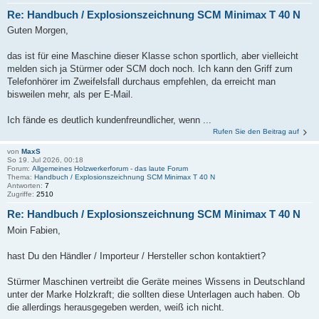
Re: Handbuch / Explosionszeichnung SCM Minimax T 40 N
Guten Morgen,
das ist für eine Maschine dieser Klasse schon sportlich, aber vielleicht
melden sich ja Stürmer oder SCM doch noch. Ich kann den Griff zum
Telefonhörer im Zweifelsfall durchaus empfehlen, da erreicht man
bisweilen mehr, als per E-Mail.
Ich fände es deutlich kundenfreundlicher, wenn ...
Rufen Sie den Beitrag auf
von
MaxS
So 19. Jul 2026, 00:18
Forum:
Allgemeines Holzwerkerforum - das laute Forum
Thema:
Handbuch / Explosionszeichnung SCM Minimax T 40 N
Antworten:
7
Zugriffe:
2510
Re: Handbuch / Explosionszeichnung SCM Minimax T 40 N
Moin Fabien,
hast Du den Händler / Importeur / Hersteller schon kontaktiert?
Stürmer Maschinen vertreibt die Geräte meines Wissens in Deutschland
unter der Marke Holzkraft; die sollten diese Unterlagen auch haben. Ob
die allerdings herausgegeben werden, weiß ich nicht.