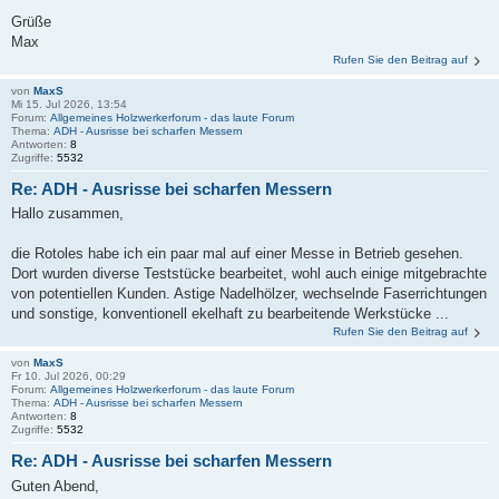
Grüße
Max
Rufen Sie den Beitrag auf
von
MaxS
Mi 15. Jul 2026, 13:54
Forum:
Allgemeines Holzwerkerforum - das laute Forum
Thema:
ADH - Ausrisse bei scharfen Messern
Antworten:
8
Zugriffe:
5532
Re: ADH - Ausrisse bei scharfen Messern
Hallo zusammen,
die Rotoles habe ich ein paar mal auf einer Messe in Betrieb gesehen.
Dort wurden diverse Teststücke bearbeitet, wohl auch einige mitgebrachte
von potentiellen Kunden. Astige Nadelhölzer, wechselnde Faserrichtungen
und sonstige, konventionell ekelhaft zu bearbeitende Werkstücke ...
Rufen Sie den Beitrag auf
von
MaxS
Fr 10. Jul 2026, 00:29
Forum:
Allgemeines Holzwerkerforum - das laute Forum
Thema:
ADH - Ausrisse bei scharfen Messern
Antworten:
8
Zugriffe:
5532
Re: ADH - Ausrisse bei scharfen Messern
Guten Abend,