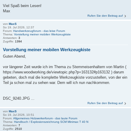
Viel Spaß beim Lesen!
Max
Rufen Sie den Beitrag auf
von
MaxS
So 19. Jul 2026, 12:37
Forum:
Handwerkzeugforum - das leise Forum
Thema:
Vorstellung meiner mobilen Werkzeugkiste
Antworten:
3
Zugriffe:
1394
Vorstellung meiner mobilen Werkzeugkiste
Guten Abend,
vor längerer Zeit wurde ich im Thema zu Stemmeisenhaltern von Martin (
https://www.woodworking.de/viewtopic.php?p=163132#p163132 ) darum
gebeten, doch mal die komplette Werkzeugkiste vorzustellen, von der ein
Teil ja schon mal zu sehen war. Dem will ich nun nachkommen.
DSC_9240.JPG ...
Rufen Sie den Beitrag auf
von
MaxS
So 19. Jul 2026, 10:51
Forum:
Allgemeines Holzwerkerforum - das laute Forum
Thema:
Handbuch / Explosionszeichnung SCM Minimax T 40 N
Antworten:
7
Zugriffe:
2510