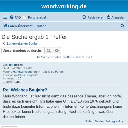
woodworking.de
FAQ
Forumsregeln
Registrieren
Anmelden
S
Foren-Übersicht
Suche
u
Die Suche ergab 1 Treffer
c
Zur erweiterten Suche
h
Suche
Erweiterte Suche
e
Die Suche ergab 1 Treffer • Seite
1
von
1
von
Tokoloshe
Sa 4. Jul 2026, 19:03
Forum:
Handwerkzeugforum - das leise Forum
Thema:
Welches Baujahr?
Antworten:
16
Zugriffe:
9388
Re: Welches Baujahr?
Moin Wolfgang, ist hier nicht ganz das passende Thema, aber ich hoffe,
dass es dich erreicht. Ich habe eine Ulmia 1410 von 1976 gekauft und
finde dazu keinerlei Informationen im Internet, keine Zeichnungen, keine
Prospekte, keine Bedienungsanleitung. Hast du zufällig etwas über
diesen feinen ...
Rufen Sie den Beitrag auf