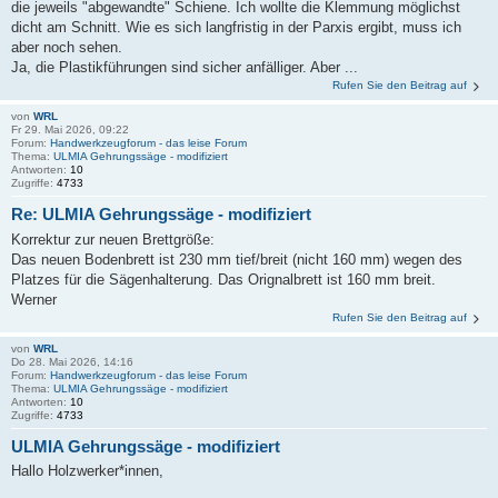
die jeweils "abgewandte" Schiene. Ich wollte die Klemmung möglichst
dicht am Schnitt. Wie es sich langfristig in der Parxis ergibt, muss ich
aber noch sehen.
Ja, die Plastikführungen sind sicher anfälliger. Aber ...
Rufen Sie den Beitrag auf
von
WRL
Fr 29. Mai 2026, 09:22
Forum:
Handwerkzeugforum - das leise Forum
Thema:
ULMIA Gehrungssäge - modifiziert
Antworten:
10
Zugriffe:
4733
Re: ULMIA Gehrungssäge - modifiziert
Korrektur zur neuen Brettgröße:
Das neuen Bodenbrett ist 230 mm tief/breit (nicht 160 mm) wegen des
Platzes für die Sägenhalterung. Das Orignalbrett ist 160 mm breit.
Werner
Rufen Sie den Beitrag auf
von
WRL
Do 28. Mai 2026, 14:16
Forum:
Handwerkzeugforum - das leise Forum
Thema:
ULMIA Gehrungssäge - modifiziert
Antworten:
10
Zugriffe:
4733
ULMIA Gehrungssäge - modifiziert
Hallo Holzwerker*innen,