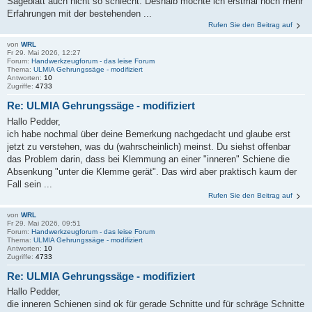
Sägeblatt auch nicht so schlecht. Deshalb möchte ich erstmal noch mehr
Erfahrungen mit der bestehenden ...
Rufen Sie den Beitrag auf
von
WRL
Fr 29. Mai 2026, 12:27
Forum:
Handwerkzeugforum - das leise Forum
Thema:
ULMIA Gehrungssäge - modifiziert
Antworten:
10
Zugriffe:
4733
Re: ULMIA Gehrungssäge - modifiziert
Hallo Pedder,
ich habe nochmal über deine Bemerkung nachgedacht und glaube erst
jetzt zu verstehen, was du (wahrscheinlich) meinst. Du siehst offenbar
das Problem darin, dass bei Klemmung an einer "inneren" Schiene die
Absenkung "unter die Klemme gerät". Das wird aber praktisch kaum der
Fall sein ...
Rufen Sie den Beitrag auf
von
WRL
Fr 29. Mai 2026, 09:51
Forum:
Handwerkzeugforum - das leise Forum
Thema:
ULMIA Gehrungssäge - modifiziert
Antworten:
10
Zugriffe:
4733
Re: ULMIA Gehrungssäge - modifiziert
Hallo Pedder,
die inneren Schienen sind ok für gerade Schnitte und für schräge Schnitte