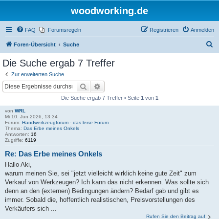
woodworking.de
FAQ
Forumsregeln
Registrieren
Anmelden
S
Foren-Übersicht
Suche
u
Die Suche ergab 7 Treffer
c
Zur erweiterten Suche
h
Suche
Erweiterte Suche
e
Die Suche ergab 7 Treffer • Seite
1
von
1
von
WRL
Mi 10. Jun 2026, 13:34
Forum:
Handwerkzeugforum - das leise Forum
Thema:
Das Erbe meines Onkels
Antworten:
16
Zugriffe:
6119
Re: Das Erbe meines Onkels
Hallo Aki,
warum meinen Sie, sei "jetzt vielleicht wirklich keine gute Zeit" zum
Verkauf von Werkzeugen? Ich kann das nicht erkennen. Was sollte sich
denn an den (externen) Bedingungen ändern? Bedarf gab und gibt es
immer. Sobald die, hoffentlich realistischen, Preisvorstellungen des
Verkäufers sich ...
Rufen Sie den Beitrag auf