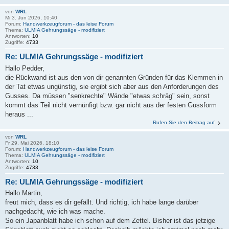
von
WRL
Mi 3. Jun 2026, 10:40
Forum:
Handwerkzeugforum - das leise Forum
Thema:
ULMIA Gehrungssäge - modifiziert
Antworten:
10
Zugriffe:
4733
Re: ULMIA Gehrungssäge - modifiziert
Hallo Pedder,
die Rückwand ist aus den von dir genannten Gründen für das Klemmen in
der Tat etwas ungünstig, sie ergibt sich aber aus den Anforderungen des
Gusses. Da müssen "senkrechte" Wände "etwas schräg" sein, sonst
kommt das Teil nicht vernünfigt bzw. gar nicht aus der festen Gussform
heraus ...
Rufen Sie den Beitrag auf
von
WRL
Fr 29. Mai 2026, 18:10
Forum:
Handwerkzeugforum - das leise Forum
Thema:
ULMIA Gehrungssäge - modifiziert
Antworten:
10
Zugriffe:
4733
Re: ULMIA Gehrungssäge - modifiziert
Hallo Martin,
freut mich, dass es dir gefällt. Und richtig, ich habe lange darüber
nachgedacht, wie ich was mache.
So ein Japanblatt habe ich schon auf dem Zettel. Bisher ist das jetzige