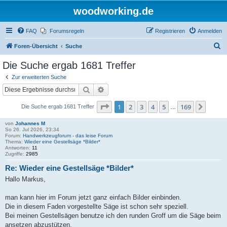
woodworking.de
FAQ
Forumsregeln
Registrieren
Anmelden
S
Foren-Übersicht
Suche
u
Die Suche ergab 1681 Treffer
c
Zur erweiterten Suche
h
Suche
Erweiterte Suche
e
Seite
1
von
169
1
2
3
4
5
169
Nächs
Die Suche ergab 1681 Treffer
…
von
Johannes M
So 26. Jul 2026, 23:34
Forum:
Handwerkzeugforum - das leise Forum
Thema:
Wieder eine Gestellsäge *Bilder*
Antworten:
11
Zugriffe:
2985
Re: Wieder eine Gestellsäge *Bilder*
Hallo Markus,
man kann hier im Forum jetzt ganz einfach Bilder einbinden.
Die in diesem Faden vorgestellte Säge ist schon sehr speziell.
Bei meinen Gestellsägen benutze ich den runden Groff um die Säge beim
ansetzen abzustützen.