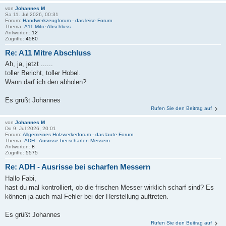
von
Johannes M
Sa 11. Jul 2026, 00:31
Forum:
Handwerkzeugforum - das leise Forum
Thema:
A11 Mitre Abschluss
Antworten:
12
Zugriffe:
4580
Re: A11 Mitre Abschluss
Ah, ja, jetzt ......
toller Bericht, toller Hobel.
Wann darf ich den abholen?
Es grüßt Johannes
Rufen Sie den Beitrag auf
von
Johannes M
Do 9. Jul 2026, 20:01
Forum:
Allgemeines Holzwerkerforum - das laute Forum
Thema:
ADH - Ausrisse bei scharfen Messern
Antworten:
8
Zugriffe:
5575
Re: ADH - Ausrisse bei scharfen Messern
Hallo Fabi,
hast du mal kontrolliert, ob die frischen Messer wirklich scharf sind? Es
können ja auch mal Fehler bei der Herstellung auftreten.
Es grüßt Johannes
Rufen Sie den Beitrag auf