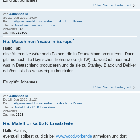
Es grüßt Johannes
Rufen Sie den Beitrag auf
von
Johannes M
So 21. Jun 2026, 16:04
Forum:
Allgemeines Holzwerkerforum - das laute Forum
Thema:
Maschinen 'made in Europe´
Antworten:
43
Zugriffe:
212806
Re: Maschinen 'made in Europe´
Hallo Fabi,
eine Alternative wäre noch Famag, die in Deutschland produzieren. Dann
gibt es noch die Bayrischen Bohrerwerke (BBW), da weiß ich aber nicht
was in Deutschland produzieren und da sie zu Stanley/ Black und Dekker
gehören ist das schwierig zu beurteilen.
Es grüßt Johannes
Rufen Sie den Beitrag auf
von
Johannes M
Do 18. Jun 2026, 21:27
Forum:
Allgemeines Holzwerkerforum - das laute Forum
Thema:
Mafell Erika 85 K Ersatzteile
Antworten:
3
Zugriffe:
2123
Re: Mafell Erika 85 K Ersatzteile
Hallo Paulus,
eventuell solltest du dich bei
www.woodworker.de
anmelden und dort