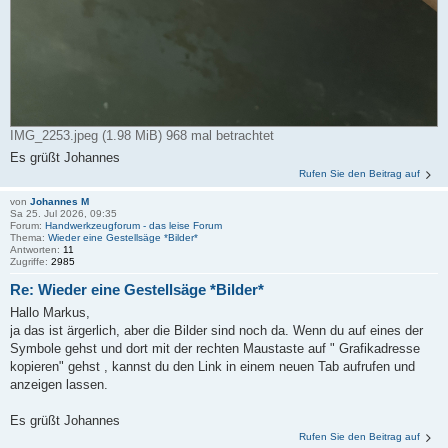
IMG_2253.jpeg (1.98 MiB) 968 mal betrachtet
Es grüßt Johannes
Rufen Sie den Beitrag auf
von
Johannes M
Sa 25. Jul 2026, 09:35
Forum:
Handwerkzeugforum - das leise Forum
Thema:
Wieder eine Gestellsäge *Bilder*
Antworten:
11
Zugriffe:
2985
Re: Wieder eine Gestellsäge *Bilder*
Hallo Markus,
ja das ist ärgerlich, aber die Bilder sind noch da. Wenn du auf eines der
Symbole gehst und dort mit der rechten Maustaste auf " Grafikadresse
kopieren" gehst , kannst du den Link in einem neuen Tab aufrufen und
anzeigen lassen.
Es grüßt Johannes
Rufen Sie den Beitrag auf