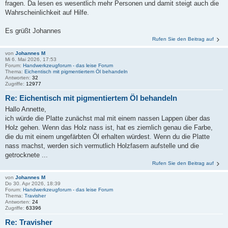
fragen. Da lesen es wesentlich mehr Personen und damit steigt auch die
Wahrscheinlichkeit auf Hilfe.
Es grüßt Johannes
Rufen Sie den Beitrag auf
von
Johannes M
Mi 6. Mai 2026, 17:53
Forum:
Handwerkzeugforum - das leise Forum
Thema:
Eichentisch mit pigmentiertem Öl behandeln
Antworten:
32
Zugriffe:
12977
Re: Eichentisch mit pigmentiertem Öl behandeln
Hallo Annette,
ich würde die Platte zunächst mal mit einem nassen Lappen über das
Holz gehen. Wenn das Holz nass ist, hat es ziemlich genau die Farbe,
die du mit einem ungefärbten Öl erhalten würdest. Wenn du die Platte
nass machst, werden sich vermutlich Holzfasern aufstelle und die
getrocknete ...
Rufen Sie den Beitrag auf
von
Johannes M
Do 30. Apr 2026, 18:39
Forum:
Handwerkzeugforum - das leise Forum
Thema:
Travisher
Antworten:
24
Zugriffe:
63396
Re: Travisher