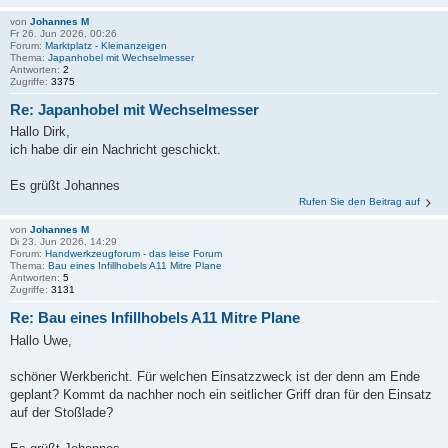
von
Johannes M
Fr 26. Jun 2026, 00:26
Forum:
Marktplatz - Kleinanzeigen
Thema:
Japanhobel mit Wechselmesser
Antworten:
2
Zugriffe:
3375
Re: Japanhobel mit Wechselmesser
Hallo Dirk,
ich habe dir ein Nachricht geschickt.
Es grüßt Johannes
Rufen Sie den Beitrag auf
von
Johannes M
Di 23. Jun 2026, 14:29
Forum:
Handwerkzeugforum - das leise Forum
Thema:
Bau eines Infillhobels A11 Mitre Plane
Antworten:
5
Zugriffe:
3131
Re: Bau eines Infillhobels A11 Mitre Plane
Hallo Uwe,
schöner Werkbericht. Für welchen Einsatzzweck ist der denn am Ende
geplant? Kommt da nachher noch ein seitlicher Griff dran für den Einsatz
auf der Stoßlade?