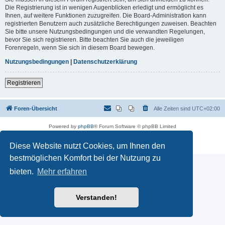
Die Registrierung ist in wenigen Augenblicken erledigt und ermöglicht es
Ihnen, auf weitere Funktionen zuzugreifen. Die Board-Administration kann
registrierten Benutzern auch zusätzliche Berechtigungen zuweisen. Beachten
Sie bitte unsere Nutzungsbedingungen und die verwandten Regelungen,
bevor Sie sich registrieren. Bitte beachten Sie auch die jeweiligen
Forenregeln, wenn Sie sich in diesem Board bewegen.
Nutzungsbedingungen
|
Datenschutzerklärung
Registrieren
Foren-Übersicht
Alle Zeiten sind
UTC+02:00
Powered by
phpBB
® Forum Software © phpBB Limited
Deutsche Übersetzung durch
phpBB.de
Datenschutz
|
Nutzungsbedingungen
Diese Website nutzt Cookies, um Ihnen den
bestmöglichen Komfort bei der Nutzung zu
bieten.
Mehr erfahren
Verstanden!