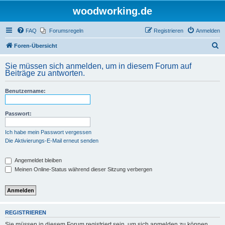
woodworking.de
FAQ
Forumsregeln
Registrieren
Anmelden
S
Foren-Übersicht
u
Sie müssen sich anmelden, um in diesem Forum auf
c
Beiträge zu antworten.
h
Benutzername:
e
Passwort:
Ich habe mein Passwort vergessen
Die Aktivierungs-E-Mail erneut senden
Angemeldet bleiben
Meinen Online-Status während dieser Sitzung verbergen
REGISTRIEREN
Sie müssen in diesem Forum registriert sein, um sich anmelden zu können.