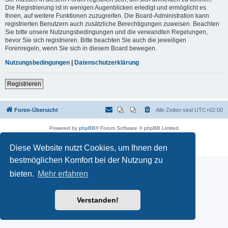
Die Registrierung ist in wenigen Augenblicken erledigt und ermöglicht es
Ihnen, auf weitere Funktionen zuzugreifen. Die Board-Administration kann
registrierten Benutzern auch zusätzliche Berechtigungen zuweisen. Beachten
Sie bitte unsere Nutzungsbedingungen und die verwandten Regelungen,
bevor Sie sich registrieren. Bitte beachten Sie auch die jeweiligen
Forenregeln, wenn Sie sich in diesem Board bewegen.
Nutzungsbedingungen
|
Datenschutzerklärung
Registrieren
Foren-Übersicht
Alle Zeiten sind
UTC+02:00
Powered by
phpBB
® Forum Software © phpBB Limited
Deutsche Übersetzung durch
phpBB.de
Datenschutz
|
Nutzungsbedingungen
Diese Website nutzt Cookies, um Ihnen den
bestmöglichen Komfort bei der Nutzung zu
bieten.
Mehr erfahren
Verstanden!