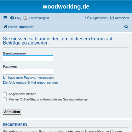
woodworking.de
FAQ
Forumsregeln
Registrieren
Anmelden
S
Foren-Übersicht
u
Sie müssen sich anmelden, um in diesem Forum auf
c
Beiträge zu antworten.
h
Benutzername:
e
Passwort:
Ich habe mein Passwort vergessen
Die Aktivierungs-E-Mail erneut senden
Angemeldet bleiben
Meinen Online-Status während dieser Sitzung verbergen
REGISTRIEREN
Sie müssen in diesem Forum registriert sein, um sich anmelden zu können.