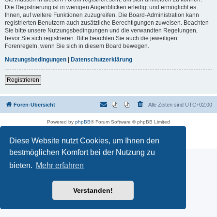
Die Registrierung ist in wenigen Augenblicken erledigt und ermöglicht es
Ihnen, auf weitere Funktionen zuzugreifen. Die Board-Administration kann
registrierten Benutzern auch zusätzliche Berechtigungen zuweisen. Beachten
Sie bitte unsere Nutzungsbedingungen und die verwandten Regelungen,
bevor Sie sich registrieren. Bitte beachten Sie auch die jeweiligen
Forenregeln, wenn Sie sich in diesem Board bewegen.
Nutzungsbedingungen
|
Datenschutzerklärung
Registrieren
Foren-Übersicht
Alle Zeiten sind
UTC+02:00
Powered by
phpBB
® Forum Software © phpBB Limited
Deutsche Übersetzung durch
phpBB.de
Datenschutz
|
Nutzungsbedingungen
Diese Website nutzt Cookies, um Ihnen den
bestmöglichen Komfort bei der Nutzung zu
bieten.
Mehr erfahren
Verstanden!