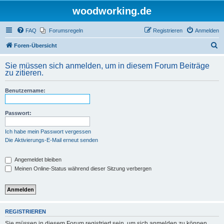
woodworking.de
FAQ
Forumsregeln
Registrieren
Anmelden
S
Foren-Übersicht
u
Sie müssen sich anmelden, um in diesem Forum Beiträge
c
zu zitieren.
h
Benutzername:
e
Passwort:
Ich habe mein Passwort vergessen
Die Aktivierungs-E-Mail erneut senden
Angemeldet bleiben
Meinen Online-Status während dieser Sitzung verbergen
REGISTRIEREN
Sie müssen in diesem Forum registriert sein, um sich anmelden zu können.