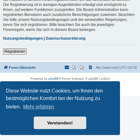
Die Registrierung ist in wenigen Augenblicken erledigt und ermöglicht es
Ihnen, auf weitere Funktionen zuzugreifen. Die Board-Administration kann
registrierten Benutzern auch zusätzliche Berechtigungen zuweisen. Beachten
Sie bitte unsere Nutzungsbedingungen und die verwandten Regelungen,
bevor Sie sich registrieren. Bitte beachten Sie auch die jeweiligen
Forenregeln, wenn Sie sich in diesem Board bewegen.
Nutzungsbedingungen
|
Datenschutzerklärung
Registrieren
Foren-Übersicht
Alle Zeiten sind
UTC+02:00
Powered by
phpBB
® Forum Software © phpBB Limited
Deutsche Übersetzung durch
phpBB.de
Datenschutz
|
Nutzungsbedingungen
Diese Website nutzt Cookies, um Ihnen den
bestmöglichen Komfort bei der Nutzung zu
bieten.
Mehr erfahren
Verstanden!