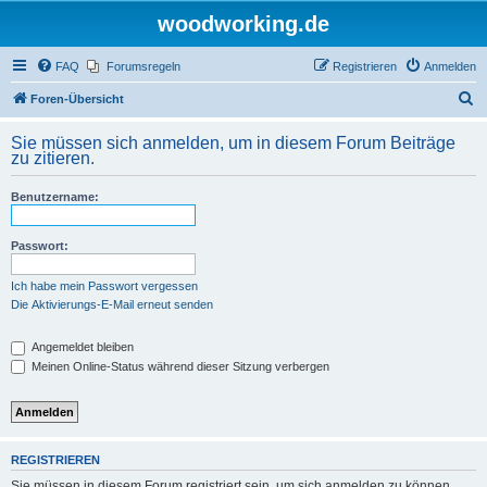
woodworking.de
FAQ
Forumsregeln
Registrieren
Anmelden
S
Foren-Übersicht
u
Sie müssen sich anmelden, um in diesem Forum Beiträge
c
zu zitieren.
h
Benutzername:
e
Passwort:
Ich habe mein Passwort vergessen
Die Aktivierungs-E-Mail erneut senden
Angemeldet bleiben
Meinen Online-Status während dieser Sitzung verbergen
REGISTRIEREN
Sie müssen in diesem Forum registriert sein, um sich anmelden zu können.