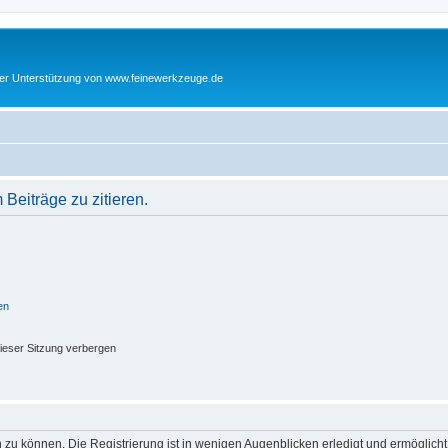
cher Unterstützung von www.feinewerkzeuge.de
eiträge zu zitieren.
en
ieser Sitzung verbergen
 zu können. Die Registrierung ist in wenigen Augenblicken erledigt und ermöglicht