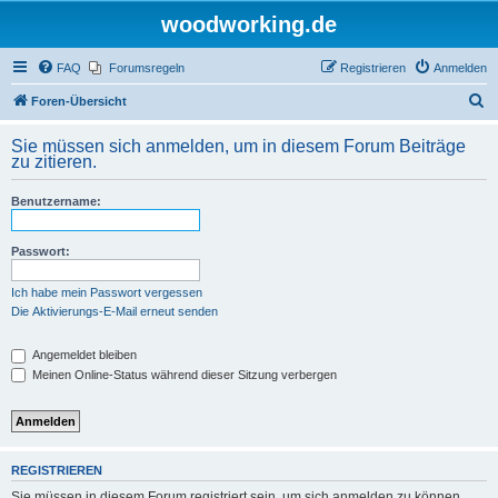
woodworking.de
FAQ
Forumsregeln
Registrieren
Anmelden
S
Foren-Übersicht
u
Sie müssen sich anmelden, um in diesem Forum Beiträge
c
zu zitieren.
h
Benutzername:
e
Passwort:
Ich habe mein Passwort vergessen
Die Aktivierungs-E-Mail erneut senden
Angemeldet bleiben
Meinen Online-Status während dieser Sitzung verbergen
REGISTRIEREN
Sie müssen in diesem Forum registriert sein, um sich anmelden zu können.