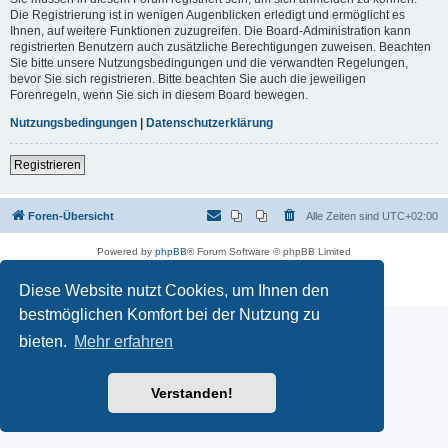
Die Registrierung ist in wenigen Augenblicken erledigt und ermöglicht es
Ihnen, auf weitere Funktionen zuzugreifen. Die Board-Administration kann
registrierten Benutzern auch zusätzliche Berechtigungen zuweisen. Beachten
Sie bitte unsere Nutzungsbedingungen und die verwandten Regelungen,
bevor Sie sich registrieren. Bitte beachten Sie auch die jeweiligen
Forenregeln, wenn Sie sich in diesem Board bewegen.
Nutzungsbedingungen
|
Datenschutzerklärung
Registrieren
Foren-Übersicht
Alle Zeiten sind
UTC+02:00
Powered by
phpBB
® Forum Software © phpBB Limited
Deutsche Übersetzung durch
phpBB.de
Datenschutz
|
Nutzungsbedingungen
Diese Website nutzt Cookies, um Ihnen den
bestmöglichen Komfort bei der Nutzung zu
bieten.
Mehr erfahren
Verstanden!