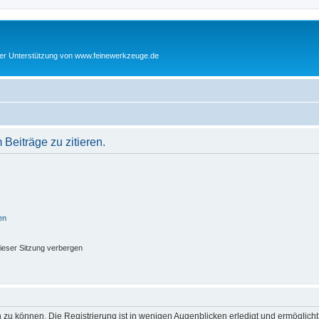
cher Unterstützung von www.feinewerkzeuge.de
eiträge zu zitieren.
en
ieser Sitzung verbergen
 zu können. Die Registrierung ist in wenigen Augenblicken erledigt und ermöglicht