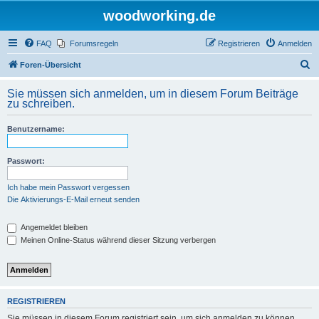
woodworking.de
FAQ
Forumsregeln
Registrieren
Anmelden
S
Foren-Übersicht
u
Sie müssen sich anmelden, um in diesem Forum Beiträge
c
zu schreiben.
h
Benutzername:
e
Passwort:
Ich habe mein Passwort vergessen
Die Aktivierungs-E-Mail erneut senden
Angemeldet bleiben
Meinen Online-Status während dieser Sitzung verbergen
REGISTRIEREN
Sie müssen in diesem Forum registriert sein, um sich anmelden zu können.