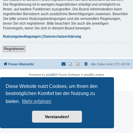
Die Registrierung ist in wenigen Augenblicken erledigt und ermöglicht es
Ihnen, auf weitere Funktionen zuzugreifen. Die Board-Administration kann
registrierten Benutzern auch zusätzliche Berechtigungen zuweisen. Beachten
Sie bitte unsere Nutzungsbedingungen und die verwandten Regelungen,
bevor Sie sich registrieren. Bitte beachten Sie auch die jeweiligen
Forenregeln, wenn Sie sich in diesem Board bewegen.
Nutzungsbedingungen
|
Datenschutzerklärung
Registrieren
Foren-Übersicht
Alle Zeiten sind
UTC+02:00
Powered by
phpBB
® Forum Software © phpBB Limited
Deutsche Übersetzung durch
phpBB.de
Datenschutz
|
Nutzungsbedingungen
Diese Website nutzt Cookies, um Ihnen den
bestmöglichen Komfort bei der Nutzung zu
bieten.
Mehr erfahren
Verstanden!