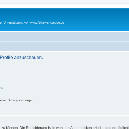
cher Unterstützung von www.feinewerkzeuge.de
 Profile anzuschauen.
en
ieser Sitzung verbergen
 zu können. Die Registrierung ist in wenigen Augenblicken erledigt und ermöglicht