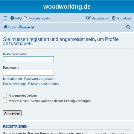
woodworking.de
FAQ
Forumsregeln
Registrieren
Anmelden
S
Foren-Übersicht
u
Sie müssen registriert und angemeldet sein, um Profile
c
anzuschauen.
h
Benutzername:
e
Passwort:
Ich habe mein Passwort vergessen
Die Aktivierungs-E-Mail erneut senden
Angemeldet bleiben
Meinen Online-Status während dieser Sitzung verbergen
REGISTRIEREN
Sie müssen in diesem Forum registriert sein, um sich anmelden zu können.