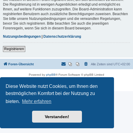
Die Registrierung ist in wenigen Augenblicken erledigt und ermöglicht es
Ihnen, auf weitere Funktionen zuzugreifen. Die Board-Administration kann
registrierten Benutzern auch zusätzliche Berechtigungen zuweisen. Beachten
Sie bitte unsere Nutzungsbedingungen und die verwandten Regelungen,
bevor Sie sich registrieren. Bitte beachten Sie auch die jeweiligen
Forenregeln, wenn Sie sich in diesem Board bewegen.
Nutzungsbedingungen
|
Datenschutzerklärung
Registrieren
Foren-Übersicht
Alle Zeiten sind
UTC+02:00
Powered by
phpBB
® Forum Software © phpBB Limited
Deutsche Übersetzung durch
phpBB.de
Datenschutz
|
Nutzungsbedingungen
Diese Website nutzt Cookies, um Ihnen den
bestmöglichen Komfort bei der Nutzung zu
bieten.
Mehr erfahren
Verstanden!