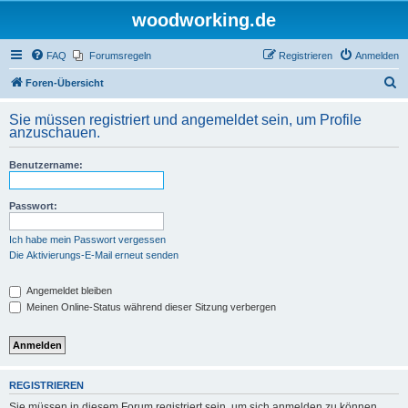
woodworking.de
FAQ
Forumsregeln
Registrieren
Anmelden
S
Foren-Übersicht
u
Sie müssen registriert und angemeldet sein, um Profile
c
anzuschauen.
h
Benutzername:
e
Passwort:
Ich habe mein Passwort vergessen
Die Aktivierungs-E-Mail erneut senden
Angemeldet bleiben
Meinen Online-Status während dieser Sitzung verbergen
REGISTRIEREN
Sie müssen in diesem Forum registriert sein, um sich anmelden zu können.