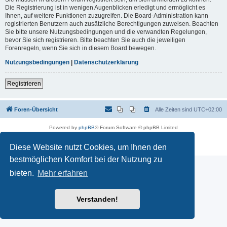
Die Registrierung ist in wenigen Augenblicken erledigt und ermöglicht es
Ihnen, auf weitere Funktionen zuzugreifen. Die Board-Administration kann
registrierten Benutzern auch zusätzliche Berechtigungen zuweisen. Beachten
Sie bitte unsere Nutzungsbedingungen und die verwandten Regelungen,
bevor Sie sich registrieren. Bitte beachten Sie auch die jeweiligen
Forenregeln, wenn Sie sich in diesem Board bewegen.
Nutzungsbedingungen
|
Datenschutzerklärung
Registrieren
Foren-Übersicht
Alle Zeiten sind
UTC+02:00
Powered by
phpBB
® Forum Software © phpBB Limited
Deutsche Übersetzung durch
phpBB.de
Datenschutz
|
Nutzungsbedingungen
Diese Website nutzt Cookies, um Ihnen den
bestmöglichen Komfort bei der Nutzung zu
bieten.
Mehr erfahren
Verstanden!