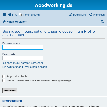
woodworking.de
FAQ
Forumsregeln
Registrieren
Anmelden
S
Foren-Übersicht
u
Sie müssen registriert und angemeldet sein, um Profile
c
anzuschauen.
h
Benutzername:
e
Passwort:
Ich habe mein Passwort vergessen
Die Aktivierungs-E-Mail erneut senden
Angemeldet bleiben
Meinen Online-Status während dieser Sitzung verbergen
REGISTRIEREN
Sie müssen in diesem Forum registriert sein, um sich anmelden zu können.