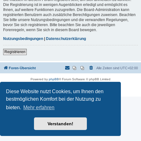
Die Registrierung ist in wenigen Augenblicken erledigt und ermöglicht es
Ihnen, auf weitere Funktionen zuzugreifen. Die Board-Administration kann
registrierten Benutzern auch zusätzliche Berechtigungen zuweisen. Beachten
Sie bitte unsere Nutzungsbedingungen und die verwandten Regelungen,
bevor Sie sich registrieren. Bitte beachten Sie auch die jeweiligen
Forenregeln, wenn Sie sich in diesem Board bewegen.
Nutzungsbedingungen
|
Datenschutzerklärung
Registrieren
Foren-Übersicht
Alle Zeiten sind
UTC+02:00
Powered by
phpBB
® Forum Software © phpBB Limited
Deutsche Übersetzung durch
phpBB.de
Datenschutz
|
Nutzungsbedingungen
Diese Website nutzt Cookies, um Ihnen den
bestmöglichen Komfort bei der Nutzung zu
bieten.
Mehr erfahren
Verstanden!