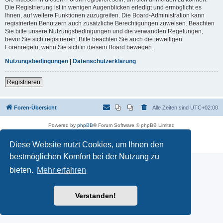
Die Registrierung ist in wenigen Augenblicken erledigt und ermöglicht es
Ihnen, auf weitere Funktionen zuzugreifen. Die Board-Administration kann
registrierten Benutzern auch zusätzliche Berechtigungen zuweisen. Beachten
Sie bitte unsere Nutzungsbedingungen und die verwandten Regelungen,
bevor Sie sich registrieren. Bitte beachten Sie auch die jeweiligen
Forenregeln, wenn Sie sich in diesem Board bewegen.
Nutzungsbedingungen
|
Datenschutzerklärung
Registrieren
Foren-Übersicht
Alle Zeiten sind
UTC+02:00
Powered by
phpBB
® Forum Software © phpBB Limited
Deutsche Übersetzung durch
phpBB.de
Datenschutz
|
Nutzungsbedingungen
Diese Website nutzt Cookies, um Ihnen den
bestmöglichen Komfort bei der Nutzung zu
bieten.
Mehr erfahren
Verstanden!