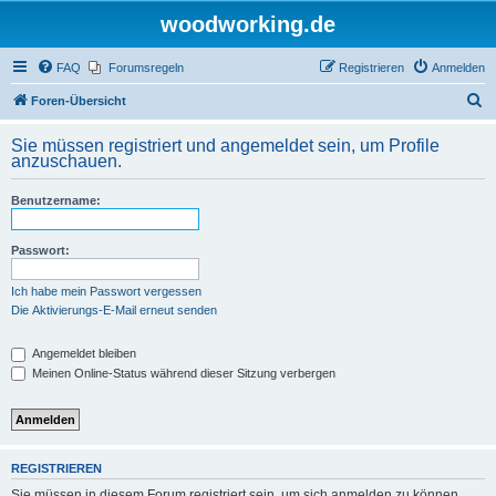
woodworking.de
FAQ
Forumsregeln
Registrieren
Anmelden
S
Foren-Übersicht
u
Sie müssen registriert und angemeldet sein, um Profile
c
anzuschauen.
h
Benutzername:
e
Passwort:
Ich habe mein Passwort vergessen
Die Aktivierungs-E-Mail erneut senden
Angemeldet bleiben
Meinen Online-Status während dieser Sitzung verbergen
REGISTRIEREN
Sie müssen in diesem Forum registriert sein, um sich anmelden zu können.