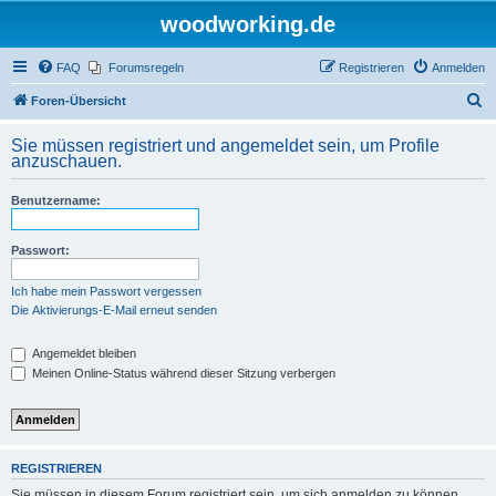
woodworking.de
FAQ
Forumsregeln
Registrieren
Anmelden
S
Foren-Übersicht
u
Sie müssen registriert und angemeldet sein, um Profile
c
anzuschauen.
h
Benutzername:
e
Passwort:
Ich habe mein Passwort vergessen
Die Aktivierungs-E-Mail erneut senden
Angemeldet bleiben
Meinen Online-Status während dieser Sitzung verbergen
REGISTRIEREN
Sie müssen in diesem Forum registriert sein, um sich anmelden zu können.