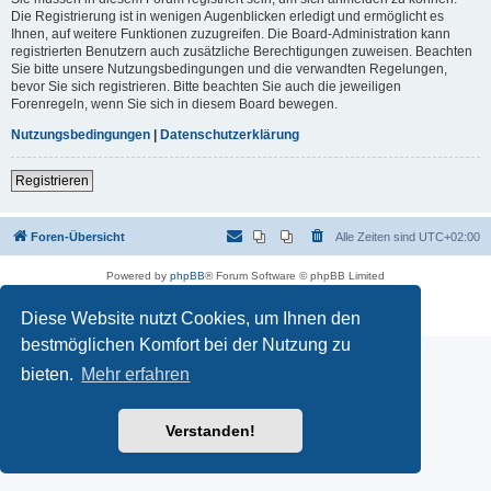
Die Registrierung ist in wenigen Augenblicken erledigt und ermöglicht es
Ihnen, auf weitere Funktionen zuzugreifen. Die Board-Administration kann
registrierten Benutzern auch zusätzliche Berechtigungen zuweisen. Beachten
Sie bitte unsere Nutzungsbedingungen und die verwandten Regelungen,
bevor Sie sich registrieren. Bitte beachten Sie auch die jeweiligen
Forenregeln, wenn Sie sich in diesem Board bewegen.
Nutzungsbedingungen
|
Datenschutzerklärung
Registrieren
Foren-Übersicht
Alle Zeiten sind
UTC+02:00
Powered by
phpBB
® Forum Software © phpBB Limited
Deutsche Übersetzung durch
phpBB.de
Datenschutz
|
Nutzungsbedingungen
Diese Website nutzt Cookies, um Ihnen den
bestmöglichen Komfort bei der Nutzung zu
bieten.
Mehr erfahren
Verstanden!