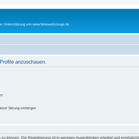
cher Unterstützung von www.feinewerkzeuge.de
 Profile anzuschauen.
en
ieser Sitzung verbergen
 zu können. Die Registrierung ist in wenigen Augenblicken erledigt und ermöglicht