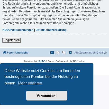
Die Registrierung ist in wenigen Augenblicken erledigt und ermöglicht es
Ihnen, auf weitere Funktionen zuzugreifen. Die Board-Administration kann
registrierten Benutzern auch zusätzliche Berechtigungen zuweisen. Beachten
Sie bitte unsere Nutzungsbedingungen und die verwandten Regelungen,
bevor Sie sich registrieren. Bitte beachten Sie auch die jeweiligen
Forenregeln, wenn Sie sich in diesem Board bewegen.
Nutzungsbedingungen
|
Datenschutzerklärung
Registrieren
Foren-Übersicht
Alle Zeiten sind
UTC+02:00
Powered by
phpBB
® Forum Software © phpBB Limited
Deutsche Übersetzung durch
phpBB.de
Datenschutz
|
Nutzungsbedingungen
Diese Website nutzt Cookies, um Ihnen den
bestmöglichen Komfort bei der Nutzung zu
bieten.
Mehr erfahren
Verstanden!