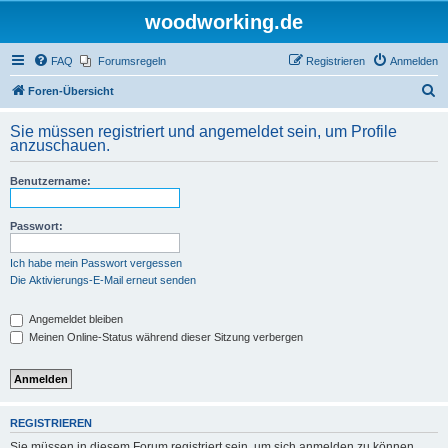
woodworking.de
FAQ
Forumsregeln
Registrieren
Anmelden
S
Foren-Übersicht
u
Sie müssen registriert und angemeldet sein, um Profile
c
anzuschauen.
h
Benutzername:
e
Passwort:
Ich habe mein Passwort vergessen
Die Aktivierungs-E-Mail erneut senden
Angemeldet bleiben
Meinen Online-Status während dieser Sitzung verbergen
REGISTRIEREN
Sie müssen in diesem Forum registriert sein, um sich anmelden zu können.