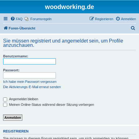
woodworking.de
FAQ
Forumsregeln
Registrieren
Anmelden
S
Foren-Übersicht
u
Sie müssen registriert und angemeldet sein, um Profile
c
anzuschauen.
h
Benutzername:
e
Passwort:
Ich habe mein Passwort vergessen
Die Aktivierungs-E-Mail erneut senden
Angemeldet bleiben
Meinen Online-Status während dieser Sitzung verbergen
REGISTRIEREN
Sie müssen in diesem Forum registriert sein, um sich anmelden zu können.