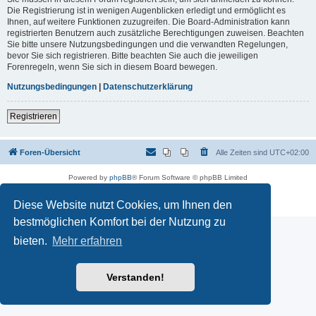
Die Registrierung ist in wenigen Augenblicken erledigt und ermöglicht es
Ihnen, auf weitere Funktionen zuzugreifen. Die Board-Administration kann
registrierten Benutzern auch zusätzliche Berechtigungen zuweisen. Beachten
Sie bitte unsere Nutzungsbedingungen und die verwandten Regelungen,
bevor Sie sich registrieren. Bitte beachten Sie auch die jeweiligen
Forenregeln, wenn Sie sich in diesem Board bewegen.
Nutzungsbedingungen
|
Datenschutzerklärung
Registrieren
Foren-Übersicht
Alle Zeiten sind
UTC+02:00
Powered by
phpBB
® Forum Software © phpBB Limited
Deutsche Übersetzung durch
phpBB.de
Datenschutz
|
Nutzungsbedingungen
Diese Website nutzt Cookies, um Ihnen den
bestmöglichen Komfort bei der Nutzung zu
bieten.
Mehr erfahren
Verstanden!