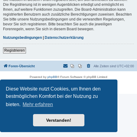
Die Registrierung ist in wenigen Augenblicken erledigt und ermöglicht es
Ihnen, auf weitere Funktionen zuzugreifen. Die Board-Administration kann
registrierten Benutzern auch zusätzliche Berechtigungen zuweisen. Beachten
Sie bitte unsere Nutzungsbedingungen und die verwandten Regelungen,
bevor Sie sich registrieren. Bitte beachten Sie auch die jeweiligen
Forenregeln, wenn Sie sich in diesem Board bewegen.
Nutzungsbedingungen
|
Datenschutzerklärung
Registrieren
Foren-Übersicht
Alle Zeiten sind
UTC+02:00
Powered by
phpBB
® Forum Software © phpBB Limited
Deutsche Übersetzung durch
phpBB.de
Datenschutz
|
Nutzungsbedingungen
Diese Website nutzt Cookies, um Ihnen den
bestmöglichen Komfort bei der Nutzung zu
bieten.
Mehr erfahren
Verstanden!