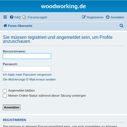
woodworking.de
FAQ
Forumsregeln
Registrieren
Anmelden
S
Foren-Übersicht
u
Sie müssen registriert und angemeldet sein, um Profile
c
anzuschauen.
h
Benutzername:
e
Passwort:
Ich habe mein Passwort vergessen
Die Aktivierungs-E-Mail erneut senden
Angemeldet bleiben
Meinen Online-Status während dieser Sitzung verbergen
REGISTRIEREN
Sie müssen in diesem Forum registriert sein, um sich anmelden zu können.