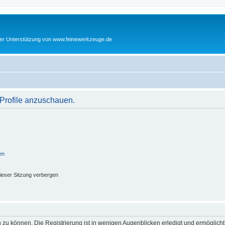
cher Unterstützung von www.feinewerkzeuge.de
 Profile anzuschauen.
en
ieser Sitzung verbergen
 zu können. Die Registrierung ist in wenigen Augenblicken erledigt und ermöglicht