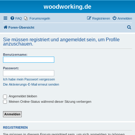
woodworking.de
FAQ
Forumsregeln
Registrieren
Anmelden
S
Foren-Übersicht
u
Sie müssen registriert und angemeldet sein, um Profile
c
anzuschauen.
h
Benutzername:
e
Passwort:
Ich habe mein Passwort vergessen
Die Aktivierungs-E-Mail erneut senden
Angemeldet bleiben
Meinen Online-Status während dieser Sitzung verbergen
REGISTRIEREN
Sie müssen in diesem Forum registriert sein, um sich anmelden zu können.