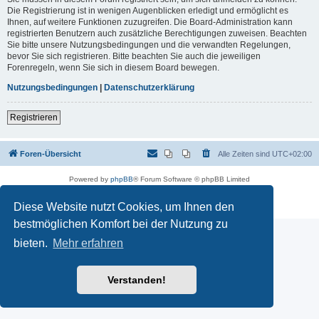
Die Registrierung ist in wenigen Augenblicken erledigt und ermöglicht es
Ihnen, auf weitere Funktionen zuzugreifen. Die Board-Administration kann
registrierten Benutzern auch zusätzliche Berechtigungen zuweisen. Beachten
Sie bitte unsere Nutzungsbedingungen und die verwandten Regelungen,
bevor Sie sich registrieren. Bitte beachten Sie auch die jeweiligen
Forenregeln, wenn Sie sich in diesem Board bewegen.
Nutzungsbedingungen
|
Datenschutzerklärung
Registrieren
Foren-Übersicht
Alle Zeiten sind
UTC+02:00
Powered by
phpBB
® Forum Software © phpBB Limited
Deutsche Übersetzung durch
phpBB.de
Datenschutz
|
Nutzungsbedingungen
Diese Website nutzt Cookies, um Ihnen den
bestmöglichen Komfort bei der Nutzung zu
bieten.
Mehr erfahren
Verstanden!