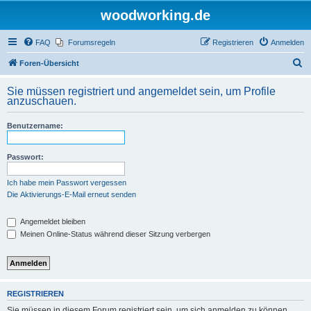
woodworking.de
FAQ
Forumsregeln
Registrieren
Anmelden
S
Foren-Übersicht
u
Sie müssen registriert und angemeldet sein, um Profile
c
anzuschauen.
h
Benutzername:
e
Passwort:
Ich habe mein Passwort vergessen
Die Aktivierungs-E-Mail erneut senden
Angemeldet bleiben
Meinen Online-Status während dieser Sitzung verbergen
REGISTRIEREN
Sie müssen in diesem Forum registriert sein, um sich anmelden zu können.