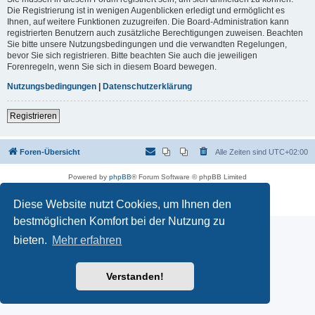
Die Registrierung ist in wenigen Augenblicken erledigt und ermöglicht es
Ihnen, auf weitere Funktionen zuzugreifen. Die Board-Administration kann
registrierten Benutzern auch zusätzliche Berechtigungen zuweisen. Beachten
Sie bitte unsere Nutzungsbedingungen und die verwandten Regelungen,
bevor Sie sich registrieren. Bitte beachten Sie auch die jeweiligen
Forenregeln, wenn Sie sich in diesem Board bewegen.
Nutzungsbedingungen
|
Datenschutzerklärung
Registrieren
Foren-Übersicht
Alle Zeiten sind
UTC+02:00
Powered by
phpBB
® Forum Software © phpBB Limited
Deutsche Übersetzung durch
phpBB.de
Datenschutz
|
Nutzungsbedingungen
Diese Website nutzt Cookies, um Ihnen den
bestmöglichen Komfort bei der Nutzung zu
bieten.
Mehr erfahren
Verstanden!