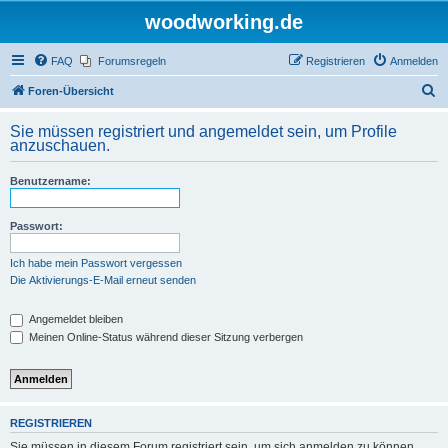
woodworking.de
FAQ
Forumsregeln
Registrieren
Anmelden
S
Foren-Übersicht
u
Sie müssen registriert und angemeldet sein, um Profile
c
anzuschauen.
h
Benutzername:
e
Passwort:
Ich habe mein Passwort vergessen
Die Aktivierungs-E-Mail erneut senden
Angemeldet bleiben
Meinen Online-Status während dieser Sitzung verbergen
REGISTRIEREN
Sie müssen in diesem Forum registriert sein, um sich anmelden zu können.