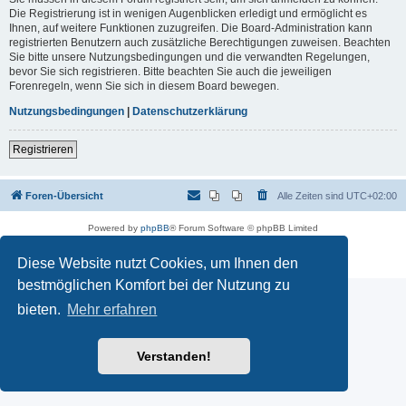
Die Registrierung ist in wenigen Augenblicken erledigt und ermöglicht es
Ihnen, auf weitere Funktionen zuzugreifen. Die Board-Administration kann
registrierten Benutzern auch zusätzliche Berechtigungen zuweisen. Beachten
Sie bitte unsere Nutzungsbedingungen und die verwandten Regelungen,
bevor Sie sich registrieren. Bitte beachten Sie auch die jeweiligen
Forenregeln, wenn Sie sich in diesem Board bewegen.
Nutzungsbedingungen
|
Datenschutzerklärung
Registrieren
Foren-Übersicht
Alle Zeiten sind
UTC+02:00
Powered by
phpBB
® Forum Software © phpBB Limited
Deutsche Übersetzung durch
phpBB.de
Datenschutz
|
Nutzungsbedingungen
Diese Website nutzt Cookies, um Ihnen den
bestmöglichen Komfort bei der Nutzung zu
bieten.
Mehr erfahren
Verstanden!