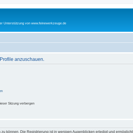
cher Unterstützung von www.feinewerkzeuge.de
 Profile anzuschauen.
en
ieser Sitzung verbergen
 zu können. Die Registrierung ist in wenigen Augenblicken erledigt und ermöglicht