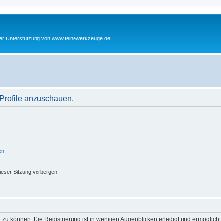
cher Unterstützung von www.feinewerkzeuge.de
 Profile anzuschauen.
en
ieser Sitzung verbergen
 zu können. Die Registrierung ist in wenigen Augenblicken erledigt und ermöglicht