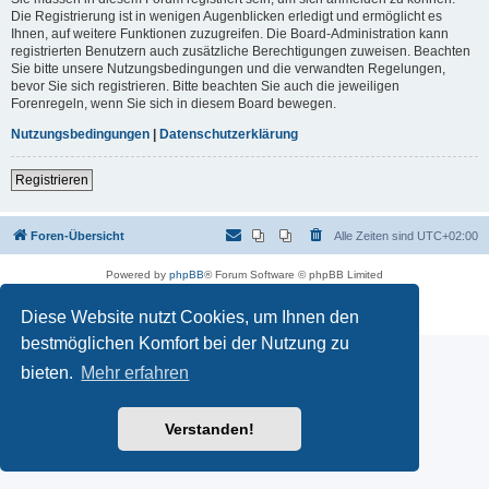
Die Registrierung ist in wenigen Augenblicken erledigt und ermöglicht es
Ihnen, auf weitere Funktionen zuzugreifen. Die Board-Administration kann
registrierten Benutzern auch zusätzliche Berechtigungen zuweisen. Beachten
Sie bitte unsere Nutzungsbedingungen und die verwandten Regelungen,
bevor Sie sich registrieren. Bitte beachten Sie auch die jeweiligen
Forenregeln, wenn Sie sich in diesem Board bewegen.
Nutzungsbedingungen
|
Datenschutzerklärung
Registrieren
Foren-Übersicht
Alle Zeiten sind
UTC+02:00
Powered by
phpBB
® Forum Software © phpBB Limited
Deutsche Übersetzung durch
phpBB.de
Datenschutz
|
Nutzungsbedingungen
Diese Website nutzt Cookies, um Ihnen den
bestmöglichen Komfort bei der Nutzung zu
bieten.
Mehr erfahren
Verstanden!