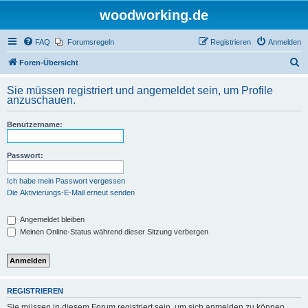
woodworking.de
FAQ
Forumsregeln
Registrieren
Anmelden
S
Foren-Übersicht
u
Sie müssen registriert und angemeldet sein, um Profile
c
anzuschauen.
h
Benutzername:
e
Passwort:
Ich habe mein Passwort vergessen
Die Aktivierungs-E-Mail erneut senden
Angemeldet bleiben
Meinen Online-Status während dieser Sitzung verbergen
REGISTRIEREN
Sie müssen in diesem Forum registriert sein, um sich anmelden zu können.